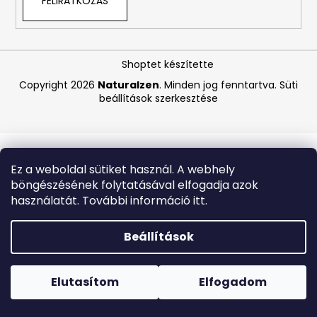
FELIRATKOZÁS
A
j
Shoptet készítette
á
Copyright 2026
Naturalzen
. Minden jog fenntartva.
Süti
n
beállítások szerkesztése
l
j
u
k
Ez a weboldal sütiket használ. A webhely
böngészésének folytatásával elfogadja azok
ANGELCARE
használatát. További információ itt.
AC25
LÉGZÉSFIGYELŐ
ÉS
Beállítások
VIDEÓS
BABAŐRZŐ
Forró napokon nem javasoljuk a csomagautomatákba
-
történő kézbesítést. A magas hőmérsékletre érzékeny
B-
termékek átvételkor nem biztos, hogy optimális állapotban
Elutasítom
Elfogadom
KATEGÓRIÁS
lesznek.
TERMÉK
-