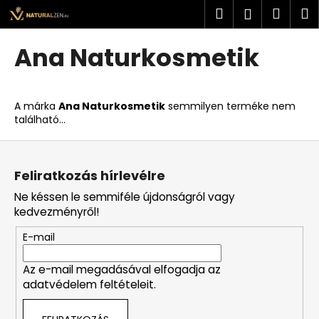
K
Ugrás
Keresés
Kosá
M
Bejelent
a
o
fő
Vissza
Vissza
s
tartalomhoz
Ana Naturkosmetik
á
M
r
i
A márka
Ana Naturkosmetik
semmilyen terméke nem
t
található...
k
L
e
á
r
Feliratkozás hírlevélre
b
e
Ne késsen le semmiféle újdonságról vagy
l
s
kedvezményről!
é
?
E-mail
c
Az e-mail megadásával elfogadja az
adatvédelem feltételeit.
KERESÉS