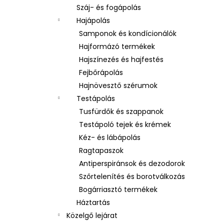
Száj- és fogápolás
Hajápolás
Samponok és kondícionálók
Hajformázó termékek
Hajszínezés és hajfestés
Fejbőrápolás
Hajnövesztő szérumok
Testápolás
Tusfürdők és szappanok
Testápoló tejek és krémek
Kéz- és lábápolás
Ragtapaszok
Antiperspiránsok és dezodorok
Szőrtelenítés és borotválkozás
Bogárriasztó termékek
Háztartás
Közelgő lejárat