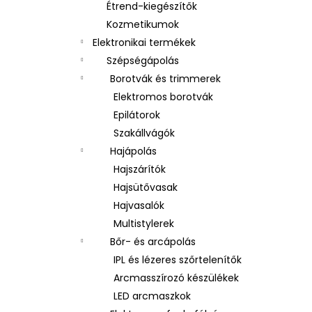
Étrend-kiegészítők
Kozmetikumok
Elektronikai termékek
Szépségápolás
Borotvák és trimmerek
Elektromos borotvák
Epilátorok
Szakállvágók
Hajápolás
Hajszárítók
Hajsütővasak
Hajvasalók
Multistylerek
Bőr- és arcápolás
IPL és lézeres szőrtelenítők
Arcmasszírozó készülékek
LED arcmaszkok