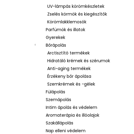
UV-lámpás körömkészletek
Zselés körmök és kiegészítők
Körömlakklemosók
Parfümök és illatok
Gyerekek
Bőrápolás
Arctisztító termékek
Hidratáló krémek és szérumok
Anti-aging termékek
Érzékeny bőr ápolása
Szemkrémek és -gélek
Fülápolás
Szemápolás
Intim ápolás és védelem
Aromaterápia és illóolajok
Szakállápolás
Nap elleni védelem