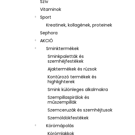
Szív
Vitaminok
Sport
Kreatinek, kollagének, proteinek
Sephora
AKCIÓ
Sminktermékek
Sminkpaletták és
szemhéjfestékek
Ajaktermékek és rúzsok
Kontúrozó termékek és
highlighterek
Smink különleges alkalmakra
Szempillaspirálok és
műszempillák
Szemceruzák és szemhéjtusok
Szemöldökfestékek
Körömápolás
Körömlakkok