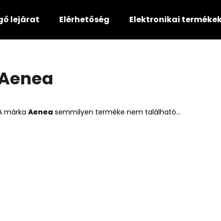
gő lejárat
Elérhetőség
Elektronikai terméke
Mit keres?
Aenea
KERESÉS
A márka
Aenea
semmilyen terméke nem található...
Ajánljuk