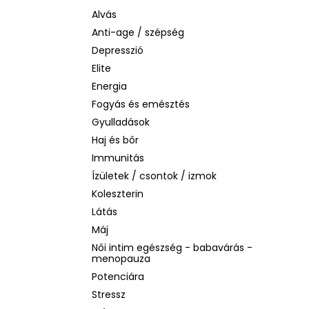
SOL DE JANEIRO RIO RADIANCE BODY
LOTION – SPF 50 TESTÁPOLÓ, 200 ML
Alvás
Anti-age / szépség
2 930 Ft
Korábbi:
14 990 Ft
Depresszió
Elite
Energia
Fogyás és emésztés
Gyulladások
Haj és bőr
Immunitás
Ízületek / csontok / izmok
Koleszterin
Látás
Máj
Női intim egészség - babavárás -
menopauza
Potenciára
Stressz