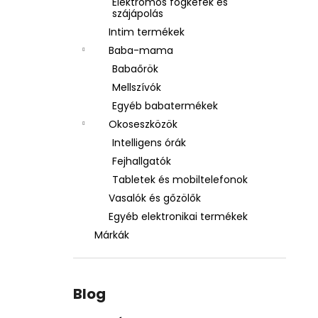
Elektromos fogkefék és
szájápolás
Intim termékek
Baba-mama
Babaőrök
Mellszívók
Egyéb babatermékek
Okoseszközök
Intelligens órák
Fejhallgatók
Tabletek és mobiltelefonok
Vasalók és gőzölők
Egyéb elektronikai termékek
Márkák
Blog