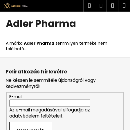
K
Ugrás
Keresés
Kosá
M
Bejelent
a
o
fő
Vissza
Vissza
s
tartalomhoz
Adler Pharma
á
M
r
i
A márka
Adler Pharma
semmilyen terméke nem
t
található...
k
L
e
á
r
Feliratkozás hírlevélre
b
e
Ne késsen le semmiféle újdonságról vagy
l
s
kedvezményről!
é
?
E-mail
c
Az e-mail megadásával elfogadja az
adatvédelem feltételeit.
KERESÉS