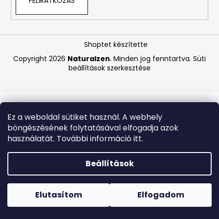
FELIRATKOZÁS
A
j
Shoptet készítette
á
Copyright 2026
Naturalzen
. Minden jog fenntartva.
Süti
n
beállítások szerkesztése
l
j
u
k
Ez a weboldal sütiket használ. A webhely
böngészésének folytatásával elfogadja azok
CARMEX
használatát. További információ itt.
HIDRATÁLÓ
AJAKÁPOLÓ
SPF
Beállítások
30
TRÓPUSI
Forró napokon nem javasoljuk a csomagautomatákba
GYÜMÖLCS
történő kézbesítést. A magas hőmérsékletre érzékeny
4,25
termékek átvételkor nem biztos, hogy optimális állapotban
Elutasítom
Elfogadom
G
lesznek.
340