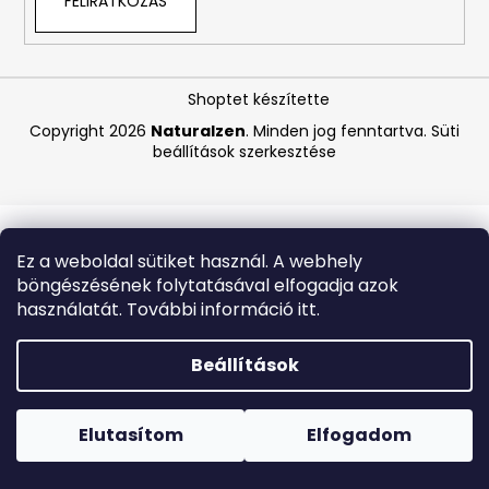
FELIRATKOZÁS
A
j
Shoptet készítette
á
Copyright 2026
Naturalzen
. Minden jog fenntartva.
Süti
n
beállítások szerkesztése
l
j
u
k
Ez a weboldal sütiket használ. A webhely
böngészésének folytatásával elfogadja azok
LA
használatát. További információ itt.
ROCHE-
POSAY
B5
Beállítások
RÁNCTALANÍTÓ
SZÉRUM
Forró napokon nem javasoljuk a csomagautomatákba
ÉRZÉKENY
történő kézbesítést. A magas hőmérsékletre érzékeny
BŐRRE,
termékek átvételkor nem biztos, hogy optimális állapotban
Elutasítom
Elfogadom
10
lesznek.
ML