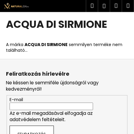
K
Ugrás
Keresés
Kosá
M
Bejelent
a
o
fő
Vissza
Vissza
s
tartalomhoz
ACQUA DI SIRMIONE
á
M
r
i
A márka
ACQUA DI SIRMIONE
semmilyen terméke nem
t
található...
k
L
e
á
r
Feliratkozás hírlevélre
b
e
Ne késsen le semmiféle újdonságról vagy
l
s
kedvezményről!
é
?
E-mail
c
Az e-mail megadásával elfogadja az
adatvédelem feltételeit.
KERESÉS