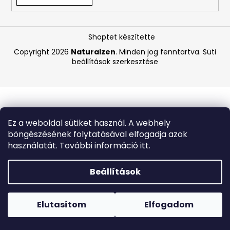
A
Shoptet készítette
j
á
Copyright 2026
Naturalzen
. Minden jog fenntartva.
Süti
beállítások szerkesztése
n
l
j
u
k
Ez a weboldal sütiket használ. A webhely
böngészésének folytatásával elfogadja azok
CARMEX
használatát. További információ itt.
HIDRATÁLÓ
AJAKÁPOLÓ
SPF
Beállítások
30
TRÓPUSI
Forró napokon nem javasoljuk a csomagautomatákba
GYÜMÖLCS
történő kézbesítést. A magas hőmérsékletre érzékeny
4,25
termékek átvételkor nem biztos, hogy optimális állapotban
Elutasítom
Elfogadom
G
lesznek.
340