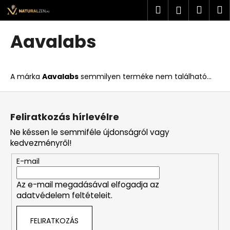
K
Ugrás
Keresés
Kosá
M
Bejelent
a
o
fő
Vissza
Vissza
s
tartalomhoz
Aavalabs
á
M
r
i
A márka
Aavalabs
semmilyen terméke nem található...
t
k
L
e
á
Feliratkozás hírlevélre
r
b
Ne késsen le semmiféle újdonságról vagy
e
l
kedvezményről!
s
é
?
E-mail
c
Az e-mail megadásával elfogadja az
adatvédelem feltételeit.
KERESÉS
FELIRATKOZÁS