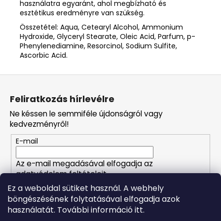
használatra egyaránt, ahol megbízható és
esztétikus eredményre van szükség.
Összetétel: Aqua, Cetearyl Alcohol, Ammonium
Hydroxide, Glyceryl Stearate, Oleic Acid, Parfum, p-
Phenylenediamine, Resorcinol, Sodium Sulfite,
Ascorbic Acid.
L
á
Feliratkozás hírlevélre
b
Ne késsen le semmiféle újdonságról vagy
l
kedvezményről!
é
E-mail
c
Az e-mail megadásával elfogadja az
adatvédelem feltételeit.
Ez a weboldal sütiket használ. A webhely
böngészésének folytatásával elfogadja azok
FELIRATKOZÁS
használatát. További információ itt.