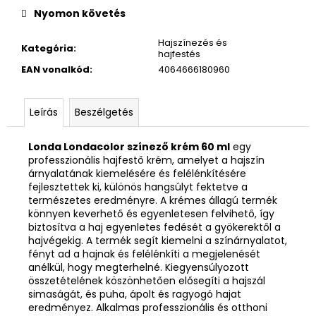
Nyomon követés
Hajszínezés és
Kategória
:
hajfestés
EAN vonalkód
:
4064666180960
Leírás
Beszélgetés
Londa Londacolor színező krém 60 ml
egy
professzionális hajfestő krém, amelyet a hajszín
árnyalatának kiemelésére és felélénkítésére
fejlesztettek ki, különös hangsúlyt fektetve a
természetes eredményre. A krémes állagú termék
könnyen keverhető és egyenletesen felvihető, így
biztosítva a haj egyenletes fedését a gyökerektől a
hajvégekig. A termék segít kiemelni a színárnyalatot,
fényt ad a hajnak és felélénkíti a megjelenését
anélkül, hogy megterhelné. Kiegyensúlyozott
összetételének köszönhetően elősegíti a hajszál
simaságát, és puha, ápolt és ragyogó hajat
eredményez. Alkalmas professzionális és otthoni