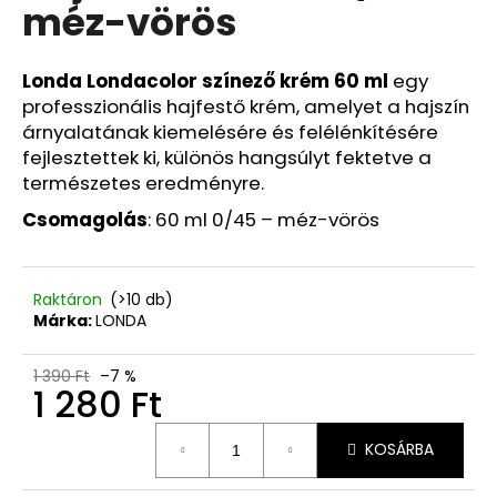
méz-vörös
07/26.
3
820
Ft
Londa Londacolor színező krém 60 ml
egy
Korábbi:
professzionális hajfestő krém, amelyet a hajszín
6
árnyalatának kiemelésére és felélénkítésére
715
Ft
fejlesztettek ki, különös hangsúlyt fektetve a
természetes eredményre.
Csomagolás
: 60 ml 0/45 – méz-vörös
Raktáron
(>10 db)
Márka:
LONDA
1 390 Ft
–7 %
1 280 Ft
Egységár:
KOSÁRBA