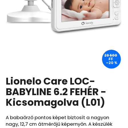
A
j
á
n
l
j
u
23 500
FT
k
–20 %
Lionelo Care LOC-
PLANTAE
RHODIOLA
ROSEA
BABYLINE 6.2 FEHÉR -
BIO
60
Kicsomagolva (L01)
DB
NÖVÉNYI
KAPSZULA
A babaőrző pontos képet biztosít a nagyon
840
nagy, 12,7 cm átmérőjű képernyőn. A készülék
Ft