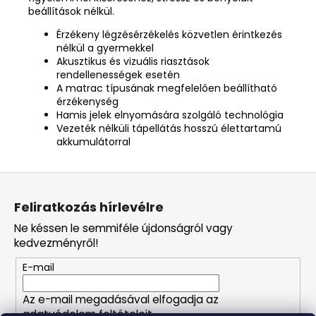
beállítások nélkül.
Érzékeny légzésérzékelés közvetlen érintkezés
nélkül a gyermekkel
Akusztikus és vizuális riasztások
rendellenességek esetén
A matrac típusának megfelelően beállítható
érzékenység
Hamis jelek elnyomására szolgáló technológia
Vezeték nélküli tápellátás hosszú élettartamú
akkumulátorral
L
á
Feliratkozás hírlevélre
b
Ne késsen le semmiféle újdonságról vagy
l
kedvezményről!
é
E-mail
c
Az e-mail megadásával elfogadja az
adatvédelem feltételeit.