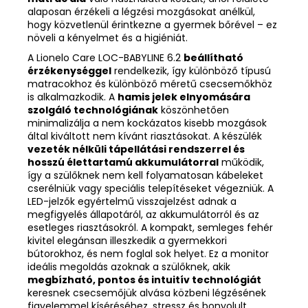
alaposan érzékeli a légzési mozgásokat anélkül,
hogy közvetlenül érintkezne a gyermek bőrével – ez
növeli a kényelmet és a higiéniát.
A Lionelo Care LOC-BABYLINE 6.2
beállítható
érzékenységgel
rendelkezik, így különböző típusú
matracokhoz és különböző méretű csecsemőkhöz
is alkalmazkodik. A
hamis jelek elnyomására
szolgáló technológiának
köszönhetően
minimalizálja a nem kockázatos kisebb mozgások
által kiváltott nem kívánt riasztásokat. A készülék
vezeték nélküli tápellátási rendszerrel és
hosszú élettartamú akkumulátorral
működik,
így a szülőknek nem kell folyamatosan kábeleket
cserélniük vagy speciális telepítéseket végezniük. A
LED-jelzők egyértelmű visszajelzést adnak a
megfigyelés állapotáról, az akkumulátorról és az
esetleges riasztásokról. A kompakt, semleges fehér
kivitel elegánsan illeszkedik a gyermekkori
bútorokhoz, és nem foglal sok helyet. Ez a monitor
ideális megoldás azoknak a szülőknek, akik
megbízható, pontos és intuitív technológiát
keresnek csecsemőjük alvása közbeni légzésének
figyelemmel kíséréséhez, stressz és bonyolult