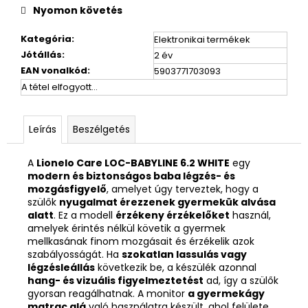
Nyomon követés
Kategória
:
Elektronikai termékek
Jótállás
:
2 év
EAN vonalkód
:
5903771703093
A tétel elfogyott…
Leírás
Beszélgetés
A
Lionelo Care LOC-BABYLINE 6.2 WHITE
egy
modern és biztonságos baba légzés- és
mozgásfigyelő
, amelyet úgy terveztek, hogy a
szülők
nyugalmat érezzenek gyermekük alvása
alatt
. Ez a modell
érzékeny érzékelőket
használ,
amelyek érintés nélkül követik a gyermek
mellkasának finom mozgásait és érzékelik azok
szabályosságát. Ha
szokatlan lassulás vagy
légzésleállás
következik be, a készülék azonnal
hang- és vizuális figyelmeztetést
ad, így a szülők
gyorsan reagálhatnak. A monitor
a gyermekágy
matrac alá
való használatra készült, ahol felülete