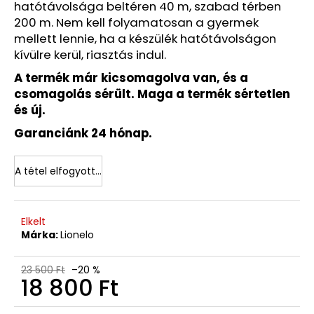
Korábbi:
hatótávolsága beltéren 40 m, szabad térben
10
200 m. Nem kell folyamatosan a gyermek
200
mellett lennie, ha a készülék hatótávolságon
Ft
kívülre kerül, riasztás indul.
A termék már kicsomagolva van, és a
csomagolás sérült. Maga a termék sértetlen
és új.
Garanciánk 24 hónap.
A tétel elfogyott…
Elkelt
Márka:
Lionelo
23 500 Ft
–20 %
18 800 Ft
Egységár: