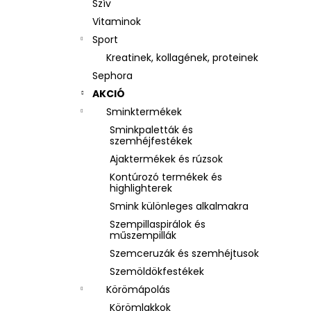
Szív
Vitaminok
Sport
Kreatinek, kollagének, proteinek
Sephora
AKCIÓ
Sminktermékek
Sminkpaletták és
szemhéjfestékek
Ajaktermékek és rúzsok
Kontúrozó termékek és
highlighterek
Smink különleges alkalmakra
Szempillaspirálok és
műszempillák
Szemceruzák és szemhéjtusok
Szemöldökfestékek
Körömápolás
Körömlakkok