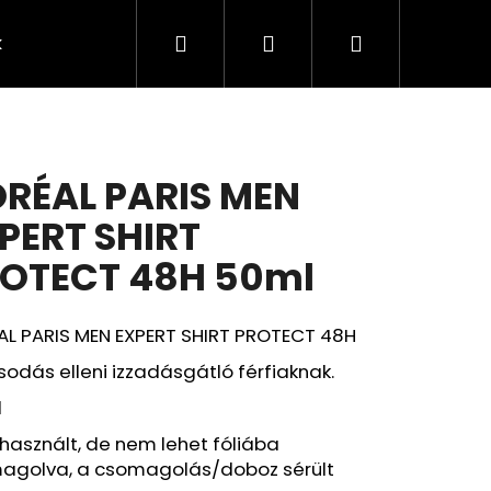
Keresés
Bejelentkezés
Kosár
k
Rendelésem
Minden termék
Agy
A
ORÉAL PARIS MEN
PERT SHIRT
OTECT 48H 50ml
AL PARIS MEN EXPERT SHIRT PROTECT 48H
sodás elleni izzadásgátló férfiaknak.
l
asznált, de nem lehet fóliába
Következő
agolva, a csomagolás/doboz sérült