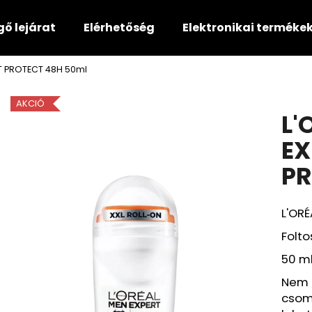
gő lejárat
Elérhetőség
Elektronikai terméke
RT PROTECT 48H 50ml
Mit keres?
AKCIÓ
L'
KERESÉS
EX
PR
Ajánljuk
L'ORÉ
Folto
50 m
Nem h
csom