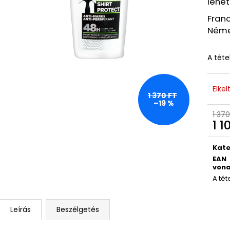
lehet
ASTRID HYALURONIC GOLD FIATALÍTÓ
BEAUTY OF JOS
HIDROGÉL SZEMKÖRNYÉKÁPOLÓ
MUGWORT + CA
Franc
TAPASZOK (EXP: 03/26)
SPF50+/PA++++
Néme
250 Ft
2 060 Ft
Korábbi:
1 260 Ft
Korábbi:
3 880 
A téte
Elkel
1 370 FT
–19 %
1 370
1 1
Egys
Kate
EAN
vona
A tét
Leírás
Beszélgetés