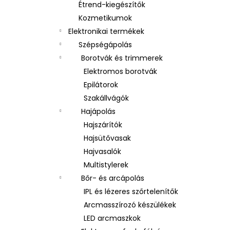
Étrend-kiegészítők
Kozmetikumok
Elektronikai termékek
Szépségápolás
Borotvák és trimmerek
Elektromos borotvák
Epilátorok
Szakállvágók
Hajápolás
Hajszárítók
Hajsütővasak
Hajvasalók
Multistylerek
Bőr- és arcápolás
IPL és lézeres szőrtelenítők
Arcmasszírozó készülékek
LED arcmaszkok