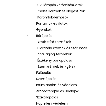
UV-lámpás körömkészletek
Zselés körmök és kiegészítők
Körömlakklemosók
Parfümök és illatok
Gyerekek
Bőrápolás
Arctisztító termékek
Hidratáló krémek és szérumok
Anti-aging termékek
Érzékeny bőr ápolása
Szemkrémek és -gélek
Fülápolás
Szemápolás
Intim ápolás és védelem
Aromaterápia és illóolajok
Szakállápolás
Nap elleni védelem