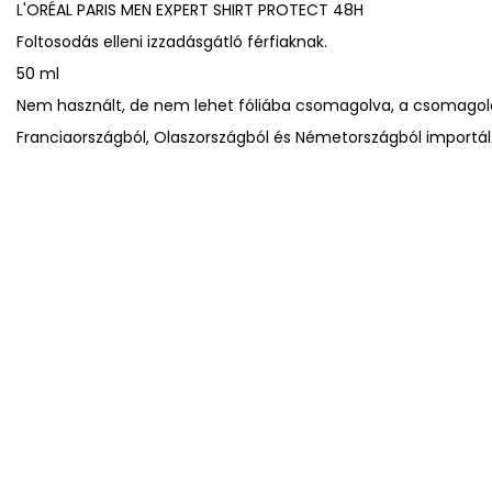
L'ORÉAL PARIS MEN EXPERT SHIRT PROTECT 48H
Foltosodás elleni izzadásgátló férfiaknak.
50 ml
Nem használt, de nem lehet fóliába csomagolva, a csomagolá
Franciaországból, Olaszországból és Németországból importál