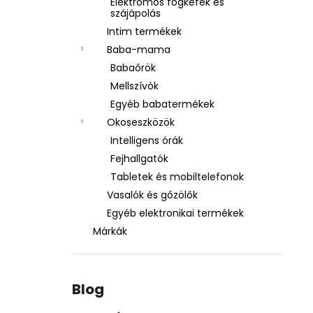
Elektromos fogkefék és
szájápolás
Intim termékek
Baba-mama
Babaőrök
Mellszívók
Egyéb babatermékek
Okoseszközök
Intelligens órák
Fejhallgatók
Tabletek és mobiltelefonok
Vasalók és gőzölők
Egyéb elektronikai termékek
Márkák
Blog