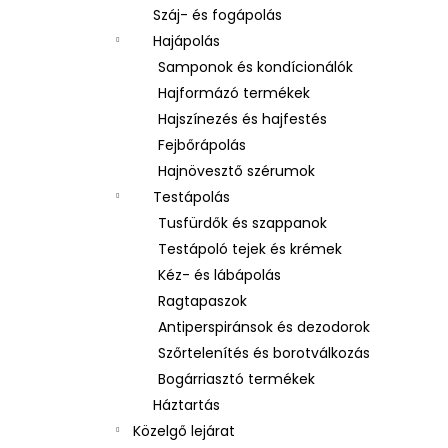
Száj- és fogápolás
Hajápolás
Samponok és kondícionálók
Hajformázó termékek
Hajszínezés és hajfestés
Fejbőrápolás
Hajnövesztő szérumok
Testápolás
Tusfürdők és szappanok
Testápoló tejek és krémek
Kéz- és lábápolás
Ragtapaszok
Antiperspiránsok és dezodorok
Szőrtelenítés és borotválkozás
Bogárriasztó termékek
Háztartás
Közelgő lejárat