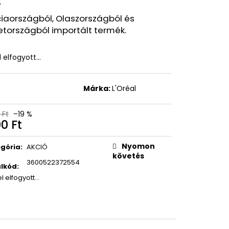
.
EON MATTE SUN STICK
MELIA
iaországból, Olaszországból és
, 18G
tországból importált termék.
Ft
l elfogyott…
t
Márka:
L'Oréal
 Ft
–19 %
00 Ft
égár:
Nyomon
gória
:
AKCIÓ
követés
3600522372554
lkód
:
el elfogyott…