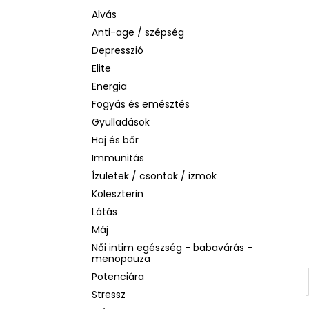
LA ROCHE-POSAY B5 RÁNCTALANÍTÓ
SZÉRUM ÉRZÉKENY BŐRRE, 10 ML
Alvás
Anti-age / szépség
1 760 Ft
Korábbi:
4 580 Ft
Depresszió
Elite
Energia
Fogyás és emésztés
Gyulladások
Haj és bőr
Immunitás
Ízületek / csontok / izmok
Koleszterin
Látás
Máj
Női intim egészség - babavárás -
menopauza
Potenciára
Stressz