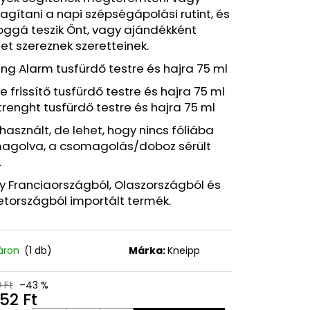
Y EFFACLAR DUO+M
gítani a napi szépségápolási rutint, és
EKCIÓS GÉL 40 ML
oggá teszik Önt, vagy ajándékként
t szereznek szeretteinek.
Ft
ng Alarm tusfürdő testre és hajra 75 ml
e frissítő tusfürdő testre és hajra 75 ml
Strenght tusfürdő testre és hajra 75 ml
asznált, de lehet, hogy nincs fóliába
agolva, a csomagolás/doboz sérült
.
y Franciaországból, Olaszországból és
tországból importált termék.
áron
(1 db)
Márka:
Kneipp
 Ft
–43 %
52 Ft