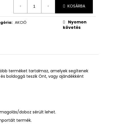
égár:
KOSÁRBA
Nyomon
gória
:
AKCIÓ
követés
több terméket tartalmaz, amelyek segítenek
 és boldoggá teszik Önt, vagy ajándékként
omagolás/doboz sérült lehet.
mportált termék.