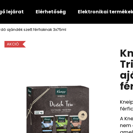
gő lejárat
Elérhetőség
Elektronikai terméke
dő ajándék szett férfiaknak 3x75ml
Mit keres?
AKCIÓ
Kn
KERESÉS
Tr
aj
Ajánljuk
fé
Kneip
férfi
A Kne
nem 
amel