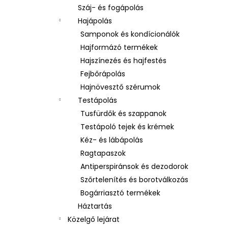
Száj- és fogápolás
Hajápolás
Samponok és kondícionálók
Hajformázó termékek
Hajszínezés és hajfestés
Fejbőrápolás
Hajnövesztő szérumok
Testápolás
Tusfürdők és szappanok
Testápoló tejek és krémek
Kéz- és lábápolás
Ragtapaszok
Antiperspiránsok és dezodorok
Szőrtelenítés és borotválkozás
Bogárriasztó termékek
Háztartás
Közelgő lejárat