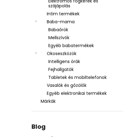
Elektromos fogkefék és
szájápolás
Intim termékek
Baba-mama
Babaőrök
Mellszívók
Egyéb babatermékek
Okoseszközök
Intelligens órák
Fejhallgatók
Tabletek és mobiltelefonok
Vasalók és gőzölők
Egyéb elektronikai termékek
Márkák
Blog