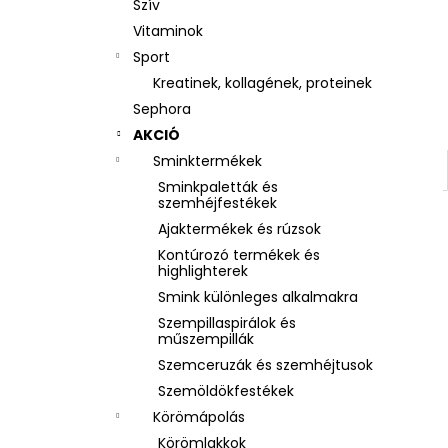
Szív
Vitaminok
Sport
Kreatinek, kollagének, proteinek
Sephora
AKCIÓ
Sminktermékek
Sminkpaletták és
szemhéjfestékek
Ajaktermékek és rúzsok
Kontúrozó termékek és
highlighterek
Smink különleges alkalmakra
Szempillaspirálok és
műszempillák
Szemceruzák és szemhéjtusok
Szemöldökfestékek
Körömápolás
Körömlakkok