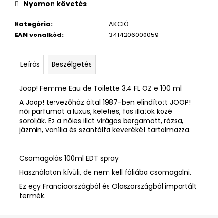
Nyomon követés
Kategória
:
AKCIÓ
EAN vonalkód
:
3414206000059
Leírás
Beszélgetés
Joop! Femme Eau de Toilette 3.4 FL OZ e 100 ml
A Joop! tervezőház által 1987-ben elindított JOOP!
női parfümöt a luxus, keleties, fás illatok közé
sorolják. Ez a nőies illat virágos bergamott, rózsa,
jázmin, vanília és szantálfa keverékét tartalmazza.
Csomagolás 100ml EDT spray
Használaton kívüli, de nem kell fóliába csomagolni.
Ez egy Franciaországból és Olaszországból importált
termék.