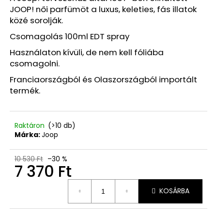
1
JOOP! női parfümöt a luxus, keleties, fás illatok
760
Ft
közé sorolják.
Korábbi:
4
Csomagolás 100ml EDT spray
580
Ft
Használaton kívüli, de nem kell fóliába
csomagolni.
Franciaországból és Olaszországból importált
termék.
Raktáron
(>10 db)
Márka:
Joop
10 530 Ft
–30 %
7 370 Ft
Egységár:
KOSÁRBA