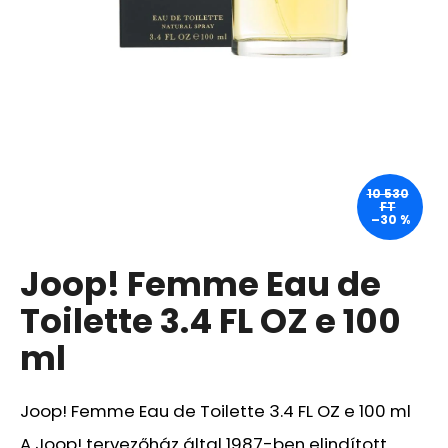
A
j
á
n
l
j
u
10 530
FT
k
–30 %
Joop! Femme Eau de
LA
ROCHE-
POSAY
Toilette 3.4 FL OZ e 100
B5
RÁNCTALANÍTÓ
ml
SZÉRUM
ÉRZÉKENY
BŐRRE,
10
Joop! Femme Eau de Toilette 3.4 FL OZ e 100 ml
ML
A Joop! tervezőház által 1987-ben elindított