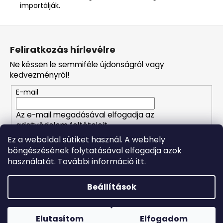
importálják.
L
á
Feliratkozás hírlevélre
b
Ne késsen le semmiféle újdonságról vagy
l
kedvezményről!
é
E-mail
c
Az e-mail megadásával elfogadja az
adatvédelem feltételeit.
Ez a weboldal sütiket használ. A webhely
böngészésének folytatásával elfogadja azok
FELIRATKOZÁS
használatát. További információ itt.
Beállítások
Shoptet készítette
Forró napokon nem javasoljuk a csomagautomatákba
történő kézbesítést. A magas hőmérsékletre érzékeny
Copyright 2026
Naturalzen
. Minden jog fenntartva.
Süti
termékek átvételkor nem biztos, hogy optimális állapotban
Elutasítom
Elfogadom
beállítások szerkesztése