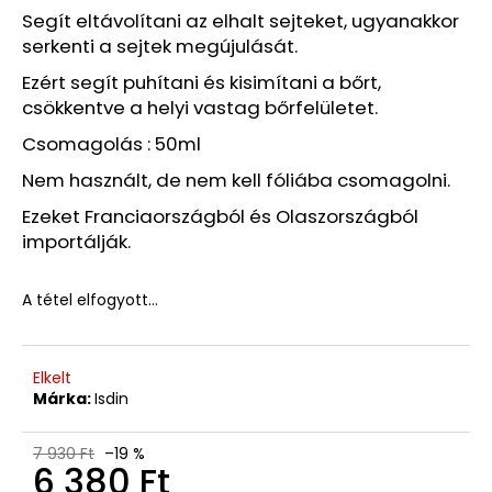
Ft
Segít eltávolítani az elhalt sejteket, ugyanakkor
serkenti a sejtek megújulását.
Ezért segít puhítani és kisimítani a bőrt,
csökkentve a helyi vastag bőrfelületet.
Csomagolás : 50ml
Nem használt, de nem kell fóliába csomagolni.
Ezeket Franciaországból és Olaszországból
importálják.
A tétel elfogyott…
Elkelt
Márka:
Isdin
7 930 Ft
–19 %
6 380 Ft