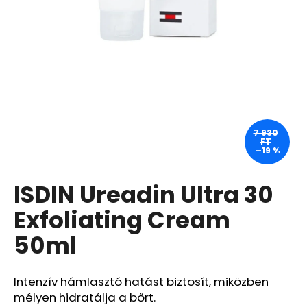
A
j
á
n
l
j
u
7 930
FT
k
–19 %
ISDIN Ureadin Ultra 30
GOPRO
ÚJRATÖLTHETŐ
AKKUMULÁTOR
Exfoliating Cream
ENDURO
50ml
8
400
Ft
Korábbi:
Intenzív hámlasztó hatást biztosít, miközben
11
mélyen hidratálja a bőrt.
760