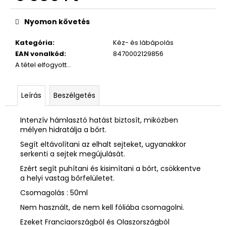
Egységár:
Nyomon követés
Kategória
:
Kéz- és lábápolás
EAN vonalkód
:
8470002129856
A tétel elfogyott…
Leírás
Beszélgetés
Intenzív hámlasztó hatást biztosít, miközben
mélyen hidratálja a bőrt.
Segít eltávolítani az elhalt sejteket, ugyanakkor
serkenti a sejtek megújulását.
Ezért segít puhítani és kisimítani a bőrt, csökkentve
a helyi vastag bőrfelületet.
Csomagolás : 50ml
Nem használt, de nem kell fóliába csomagolni.
Ezeket Franciaországból és Olaszországból