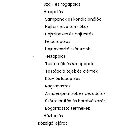
Száj- és fogápolás
Hajápolás
Samponok és kondícionálók
Hajformázó termékek
Hajszínezés és hajfestés
Fejbőrápolás
Hajnövesztő szérumok
Testápolás
Tusfürdők és szappanok
Testápoló tejek és krémek
Kéz- és lábápolás
Ragtapaszok
Antiperspiránsok és dezodorok
Szőrtelenítés és borotválkozás
Bogárriasztó termékek
Háztartás
Közelgő lejárat