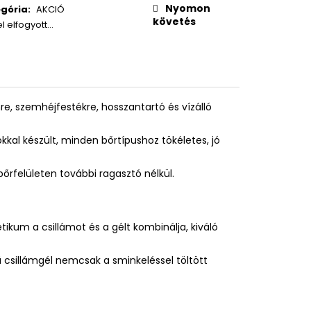
Nyomon
gória
:
AKCIÓ
követés
el elfogyott…
mre, szemhéjfestékre, hosszantartó és vízálló
okkal készült, minden bőrtípushoz tökéletes, jó
őrfelületen további ragasztó nélkül.
ikum a csillámot és a gélt kombinálja, kiváló
gű csillámgél nemcsak a sminkeléssel töltött