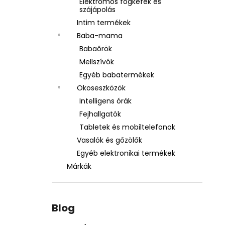
Elektromos fogkefék és
szájápolás
Intim termékek
Baba-mama
Babaőrök
Mellszívók
Egyéb babatermékek
Okoseszközök
Intelligens órák
Fejhallgatók
Tabletek és mobiltelefonok
Vasalók és gőzölők
Egyéb elektronikai termékek
Márkák
Blog