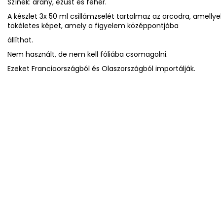
Színek: arany, ezüst és fehér.
A készlet 3x 50 ml csillámzselét tartalmaz az arcodra, amell
tökéletes képet, amely a figyelem középpontjába
állíthat.
Nem használt, de nem kell fóliába csomagolni.
Ezeket Franciaországból és Olaszországból importálják.