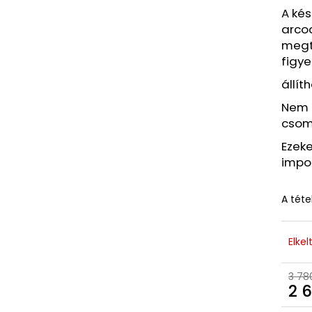
A kés
arcod
megt
figy
állíth
Nem h
csom
Ezek
impor
A téte
Elkel
3 78
2 6
Egys