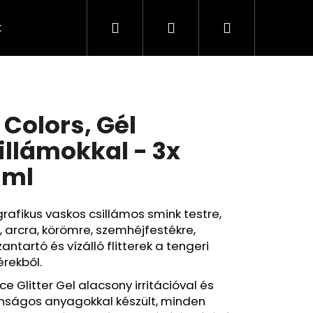
Keresés
Bejelentkezés
Kosár
k
Rendelésem
Minden termék
Agy
A
t Colors, Gél
illámokkal - 3x
0ml
rafikus vaskos csillámos smink testre,
, arcra, körömre, szemhéjfestékre,
antartó és vízálló flitterek a tengeri
rekből.
ce Glitter Gel alacsony irritációval és
Következő
onságos anyagokkal készült, minden