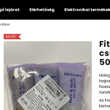
gő lejárat
Elérhetőség
Elektronikai terméke
3x 50ml
Mit keres?
AKCIÓ
Fi
KERESÉS
cs
5
Ajánljuk
Holog
hajra
hossz
tündé
Az Fa
bizt