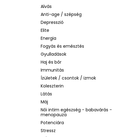
BIODERMA PHOTODERM AQUAFLUID
INVISIBLE SPF 50+ – LÁTHATATLAN
Alvás
ARCVÉDŐ KRÉM, 40 ML
Anti-age / szépség
2 480 Ft
Depresszió
Korábbi:
6 870 Ft
Elite
Energia
Fogyás és emésztés
Gyulladások
Haj és bőr
Immunitás
Ízületek / csontok / izmok
Koleszterin
Látás
Máj
Női intim egészség - babavárás -
menopauza
Potenciára
Stressz