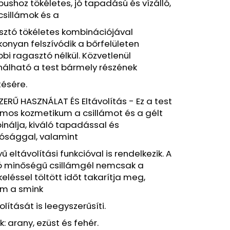
Y VÍZÁLLÓ
pushoz tökéletes, jó tapadású és vízálló,
 FEKETE, 7,6 ML
csillámok és a
sztó tökéletes kombinációjával
Ft
onyan felszívódik a bőrfelületen
bi ragasztó nélkül. Közvetlenül
nálható a test bármely részének
tésére.
ERŰ HASZNÁLAT ÉS Eltávolítás - Ez a test
ámos kozmetikum a csillámot és a gélt
nálja, kiváló tapadással és
lósággal, valamint
ű eltávolítási funkcióval is rendelkezik. A
ló minőségű csillámgél nemcsak a
eléssel töltött időt takarítja meg,
m a smink
olítását is leegyszerűsíti.
k: arany, ezüst és fehér.