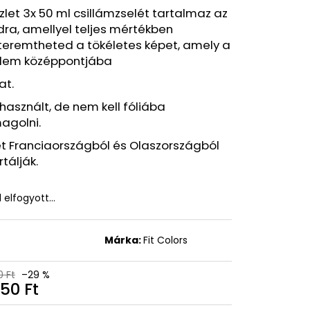
zlet 3x 50 ml csillámzselét tartalmaz az
ra, amellyel teljes mértékben
eremtheted a tökéletes képet, amely a
elem középpontjába
at.
asznált, de nem kell fóliába
agolni.
et Franciaországból és Olaszországból
tálják.
l elfogyott…
t
Márka:
Fit Colors
0 Ft
–29 %
50 Ft
égár: