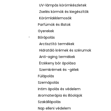
UV-lámpás körömkészletek
Zselés körmök és kiegészítők
Körömlakklemosók
Parfümök és illatok
Gyerekek
Bőrápolás
Arctisztító termékek
Hidratáló krémek és szérumok
Anti-aging termékek
Érzékeny bőr ápolása
Szemkrémek és -gélek
Fülápolás
Szemápolás
Intim ápolás és védelem
Aromaterápia és illóolajok
Szakállápolás
Nap elleni védelem