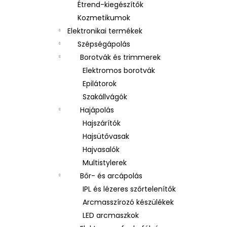
Étrend-kiegészítők
Kozmetikumok
Elektronikai termékek
Szépségápolás
Borotvák és trimmerek
Elektromos borotvák
Epilátorok
Szakállvágók
Hajápolás
Hajszárítók
Hajsütővasak
Hajvasalók
Multistylerek
Bőr- és arcápolás
IPL és lézeres szőrtelenítők
Arcmasszírozó készülékek
LED arcmaszkok