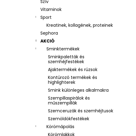
Szív
Vitaminok
Sport
Kreatinek, kollagének, proteinek
Sephora
AKCIÓ
Sminktermékek
Sminkpaletták és
szemhéjfestékek
Ajaktermékek és rúzsok
Kontúrozó termékek és
highlighterek
Smink különleges alkalmakra
Szempillaspirálok és
műszempillák
Szemceruzák és szemhéjtusok
Szemöldökfestékek
Körömápolás
Körömlakkok