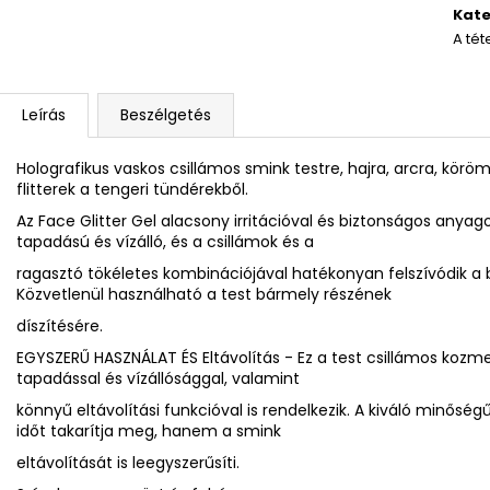
Kate
A tét
Leírás
Beszélgetés
Holografikus vaskos csillámos smink testre, hajra, arcra, körö
flitterek a tengeri tündérekből.
Az Face Glitter Gel alacsony irritációval és biztonságos anyag
tapadású és vízálló, és a csillámok és a
ragasztó tökéletes kombinációjával hatékonyan felszívódik a b
Közvetlenül használható a test bármely részének
díszítésére.
EGYSZERŰ HASZNÁLAT ÉS Eltávolítás - Ez a test csillámos kozmet
tapadással és vízállósággal, valamint
könnyű eltávolítási funkcióval is rendelkezik. A kiváló minősé
időt takarítja meg, hanem a smink
eltávolítását is leegyszerűsíti.