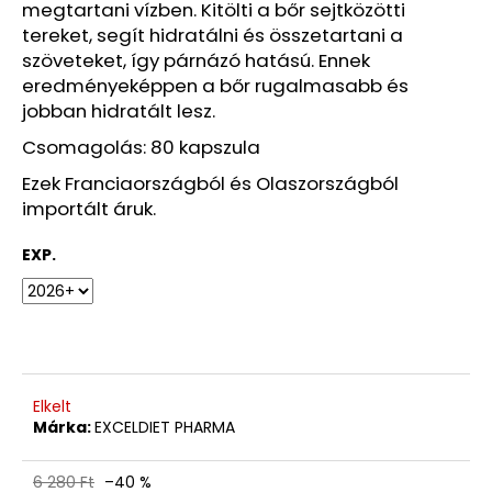
Ft
megtartani vízben. Kitölti a bőr sejtközötti
Korábbi:
tereket, segít hidratálni és összetartani a
1
szöveteket, így párnázó hatású. Ennek
220
Ft
eredményeképpen a bőr rugalmasabb és
jobban hidratált lesz.
Csomagolás: 80 kapszula
Ezek Franciaországból és Olaszországból
importált áruk.
EXP.
Elkelt
Márka:
EXCELDIET PHARMA
6 280 Ft
–40 %