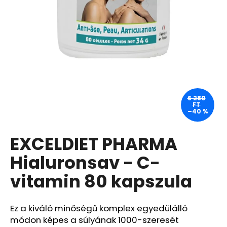
A
j
á
n
l
j
u
6 280
FT
k
–40 %
EXCELDIET PHARMA
CARMEX
HIDRATÁLÓ
AJAKÁPOLÓ
Hialuronsav - C-
SPF
30
vitamin 80 kapszula
TRÓPUSI
GYÜMÖLCS
4,25
G
Ez a kiváló minőségű komplex egyedülálló
módon képes a súlyának 1000-szeresét
340