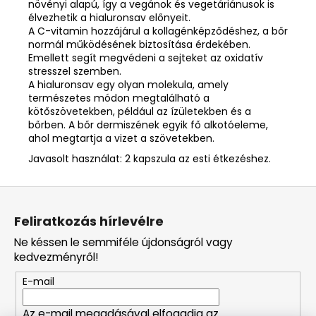
növényi alapú, így a vegánok és vegetáriánusok is
élvezhetik a hialuronsav előnyeit.
A C-vitamin hozzájárul a kollagénképződéshez, a bőr
normál működésének biztosítása érdekében.
Emellett segít megvédeni a sejteket az oxidatív
stresszel szemben.
A hialuronsav egy olyan molekula, amely
természetes módon megtalálható a
kötőszövetekben, például az ízületekben és a
bőrben. A bőr dermiszének egyik fő alkotóeleme,
ahol megtartja a vizet a szövetekben.
Javasolt használat: 2 kapszula az esti étkezéshez.
L
á
Feliratkozás hírlevélre
b
Ne késsen le semmiféle újdonságról vagy
l
kedvezményről!
é
E-mail
c
Az e-mail megadásával elfogadja az