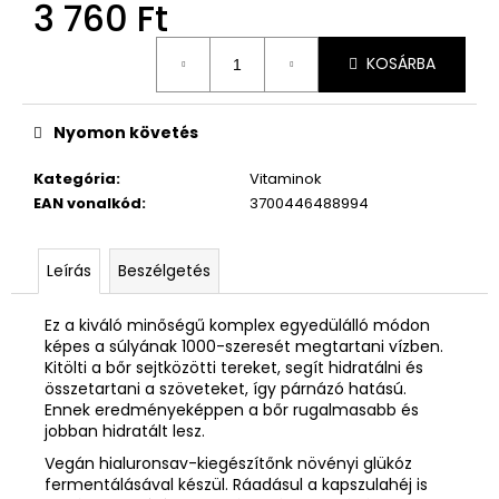
3 760 Ft
Egységár:
KOSÁRBA
Nyomon követés
Kategória
:
Vitaminok
EAN vonalkód
:
3700446488994
Leírás
Beszélgetés
Ez a kiváló minőségű komplex egyedülálló módon
képes a súlyának 1000-szeresét megtartani vízben.
Kitölti a bőr sejtközötti tereket, segít hidratálni és
összetartani a szöveteket, így párnázó hatású.
Ennek eredményeképpen a bőr rugalmasabb és
jobban hidratált lesz.
Vegán hialuronsav-kiegészítőnk növényi glükóz
fermentálásával készül. Ráadásul a kapszulahéj is