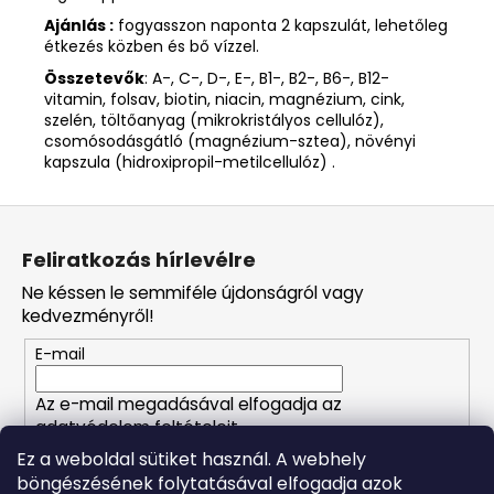
Ajánlás :
fogyasszon naponta 2 kapszulát, lehetőleg
étkezés közben és bő vízzel.
Összetevők
: A-, C-, D-, E-, B1-, B2-, B6-, B12-
vitamin, folsav, biotin, niacin, magnézium, cink,
szelén, töltőanyag (mikrokristályos cellulóz),
csomósodásgátló (magnézium-sztea), növényi
kapszula (hidroxipropil-metilcellulóz) .
L
á
Feliratkozás hírlevélre
b
Ne késsen le semmiféle újdonságról vagy
l
kedvezményről!
é
E-mail
c
Az e-mail megadásával elfogadja az
adatvédelem feltételeit.
Ez a weboldal sütiket használ. A webhely
böngészésének folytatásával elfogadja azok
FELIRATKOZÁS