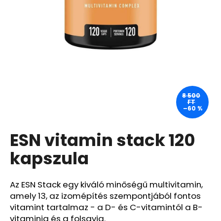
A
j
á
n
l
j
u
8 500
FT
k
–60 %
ESN vitamin stack 120
PASTA
DEL
CAPITANO
kapszula
FEHÉRÍTŐ
FOGKRÉM
OXYACTION
Az ESN Stack egy kiváló minőségű multivitamin,
75
ML
amely 13, az izomépítés szempontjából fontos
1
vitamint tartalmaz - a D- és C-vitamintól a B-
170
vitaminig és a folsavig.