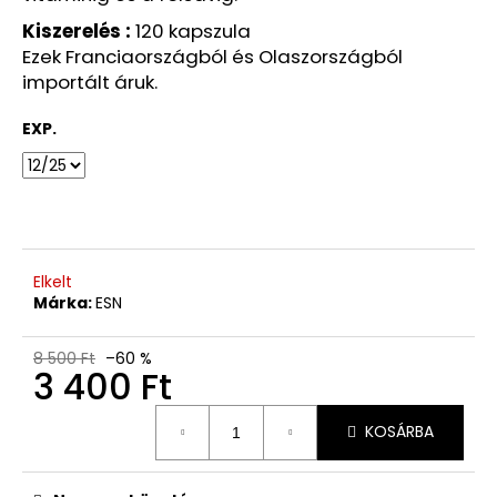
Ft
Korábbi:
Kiszerelés :
120 kapszula
1
Ezek Franciaországból és Olaszországból
680
Ft
importált áruk.
EXP.
Elkelt
Márka:
ESN
8 500 Ft
–60 %
3 400 Ft
Egységár:
KOSÁRBA