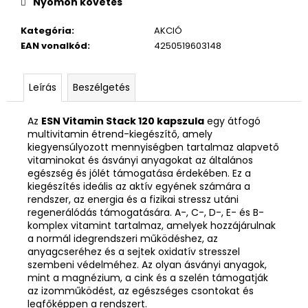
Nyomon követés
Kategória
:
AKCIÓ
EAN vonalkód
:
4250519603148
Leírás
Beszélgetés
Az
ESN Vitamin Stack 120 kapszula
egy átfogó
multivitamin étrend-kiegészítő, amely
kiegyensúlyozott mennyiségben tartalmaz alapvető
vitaminokat és ásványi anyagokat az általános
egészség és jólét támogatása érdekében. Ez a
kiegészítés ideális az aktív egyének számára a
rendszer, az energia és a fizikai stressz utáni
regenerálódás támogatására. A-, C-, D-, E- és B-
komplex vitamint tartalmaz, amelyek hozzájárulnak
a normál idegrendszeri működéshez, az
anyagcseréhez és a sejtek oxidatív stresszel
szembeni védelméhez. Az olyan ásványi anyagok,
mint a magnézium, a cink és a szelén támogatják
az izomműködést, az egészséges csontokat és
legfőképpen a rendszert.