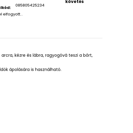
követés
085805425234
lkód
:
el elfogyott…
arcra, kézre és lábra, ragyogóvá teszi a bőrt,
ldök ápolására is használható.