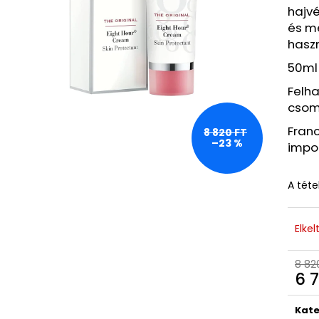
ASTRID HYALURONIC GOLD FIATALÍTÓ
BEAUTY OF JOS
hajvé
HIDROGÉL SZEMKÖRNYÉKÁPOLÓ
MUGWORT + CA
és m
TAPASZOK (EXP: 03/26)
SPF50+/PA++++
hasz
250 Ft
2 060 Ft
Korábbi:
1 260 Ft
Korábbi:
3 880 
50ml
Felha
csom
Fran
8 820 FT
–23 %
impor
A téte
Elkel
8 82
6 7
Egys
Kate