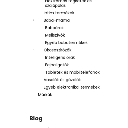
Elektromos fogkefék és
szájápolás
Intim termékek
Baba-mama
Babaőrök
Mellszívók
Egyéb babatermékek
Okoseszközök
Intelligens órák
Fejhallgatók
Tabletek és mobiltelefonok
Vasalók és gőzölők
Egyéb elektronikai termékek
Márkák
Blog