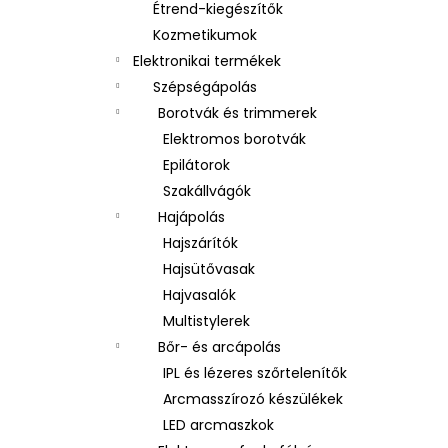
Étrend-kiegészítők
Kozmetikumok
Elektronikai termékek
Szépségápolás
Borotvák és trimmerek
Elektromos borotvák
Epilátorok
Szakállvágók
Hajápolás
Hajszárítók
Hajsütővasak
Hajvasalók
Multistylerek
Bőr- és arcápolás
IPL és lézeres szőrtelenítők
Arcmasszírozó készülékek
LED arcmaszkok