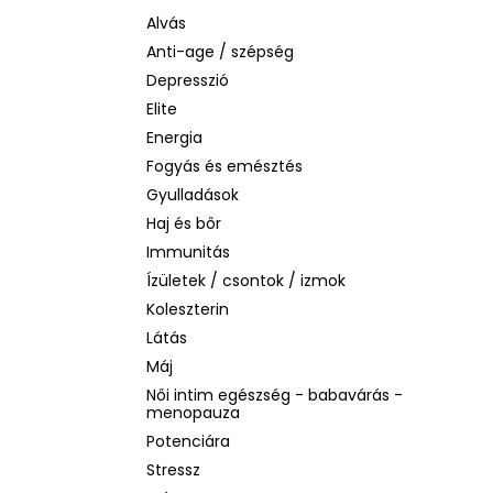
LA ROCHE-POSAY B5 RÁNCTALANÍTÓ
SZÉRUM ÉRZÉKENY BŐRRE, 10 ML
Alvás
Anti-age / szépség
1 760 Ft
Korábbi:
4 580 Ft
Depresszió
Elite
Energia
Fogyás és emésztés
Gyulladások
Haj és bőr
Immunitás
Ízületek / csontok / izmok
Koleszterin
Látás
Máj
Női intim egészség - babavárás -
menopauza
Potenciára
Stressz