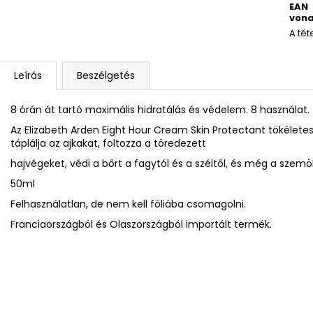
EAN
vona
A tét
Leírás
Beszélgetés
8 órán át tartó maximális hidratálás és védelem. 8 használat.
Az Elizabeth Arden Eight Hour Cream Skin Protectant tökéletes 
táplálja az ajkakat, foltozza a töredezett
hajvégeket, védi a bőrt a fagytól és a széltől, és még a szemö
50ml
Felhasználatlan, de nem kell fóliába csomagolni.
Franciaországból és Olaszországból importált termék.