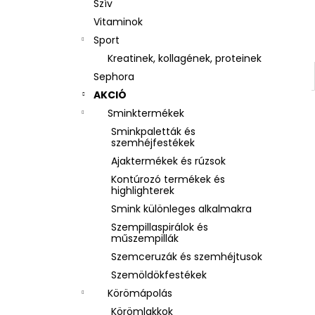
Szív
Vitaminok
Sport
Kreatinek, kollagének, proteinek
Sephora
AKCIÓ
Sminktermékek
Sminkpaletták és
szemhéjfestékek
Ajaktermékek és rúzsok
Kontúrozó termékek és
highlighterek
Smink különleges alkalmakra
Szempillaspirálok és
műszempillák
Szemceruzák és szemhéjtusok
Szemöldökfestékek
Körömápolás
Körömlakkok