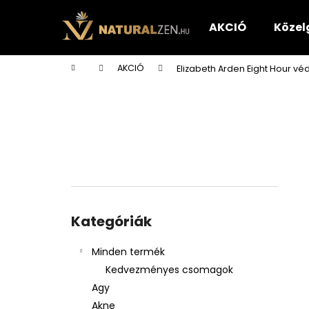
K
Ugrás
a
o
AKCIÓ
Közel
fő
Vissza
Vissza
s
tartalomhoz
a boltba
a boltba
á
Kezdőlap
AKCIÓ
Elizabeth Arden Eight Hour vé
r
O
l
d
a
l
s
ó
Kategóriák
p
átugrása
Kategóriák
a
n
Minden termék
e
Kedvezményes csomagok
l
Agy
Akne