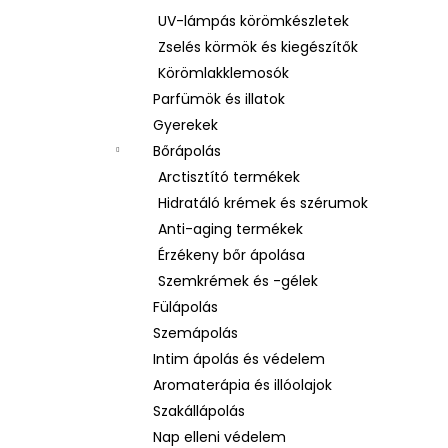
UV-lámpás körömkészletek
Zselés körmök és kiegészítők
Körömlakklemosók
Parfümök és illatok
Gyerekek
Bőrápolás
Arctisztító termékek
Hidratáló krémek és szérumok
Anti-aging termékek
Érzékeny bőr ápolása
Szemkrémek és -gélek
Fülápolás
Szemápolás
Intim ápolás és védelem
Aromaterápia és illóolajok
Szakállápolás
Nap elleni védelem