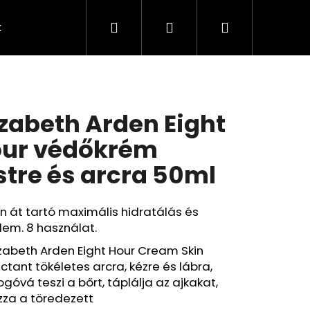
Keresés
Bejelentkezés
Kosár
k
Rendelésem
Minden termék
Agy
A
izabeth Arden Eight
ur védőkrém
stre és arcra 50ml
n át tartó maximális hidratálás és
em. 8 használat.
izabeth Arden Eight Hour Cream Skin
ctant tökéletes arcra, kézre és lábra,
góvá teszi a bőrt, táplálja az ajkakat,
Következő
zza a töredezett