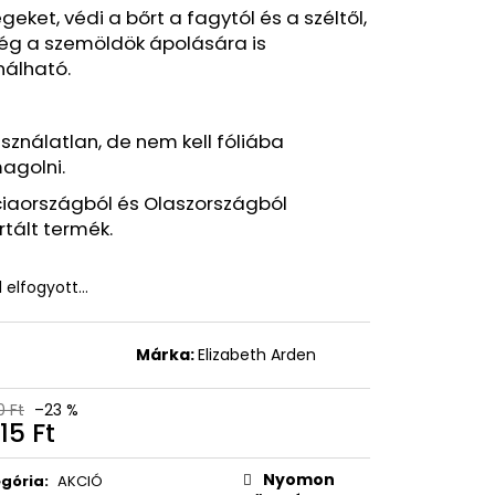
EON MATTE SUN STICK
geket, védi a bőrt a fagytól és a széltől,
MELIA
ég a szemöldök ápolására is
, 18G
nálható.
Ft
sználatlan, de nem kell fóliába
agolni.
ciaországból és Olaszországból
tált termék.
l elfogyott…
t
Márka:
Elizabeth Arden
0 Ft
–23 %
15 Ft
égár:
Nyomon
gória
:
AKCIÓ