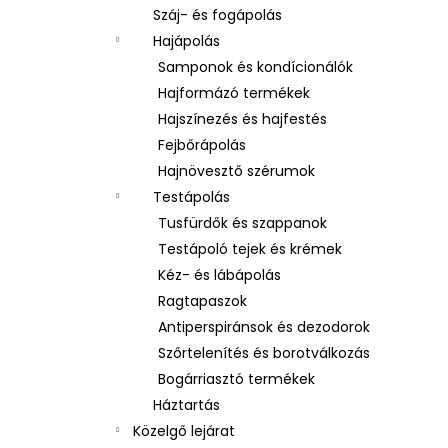
Száj- és fogápolás
Hajápolás
Samponok és kondícionálók
Hajformázó termékek
Hajszínezés és hajfestés
Fejbőrápolás
Hajnövesztő szérumok
Testápolás
Tusfürdők és szappanok
Testápoló tejek és krémek
Kéz- és lábápolás
Ragtapaszok
Antiperspiránsok és dezodorok
Szőrtelenítés és borotválkozás
Bogárriasztó termékek
Háztartás
Közelgő lejárat