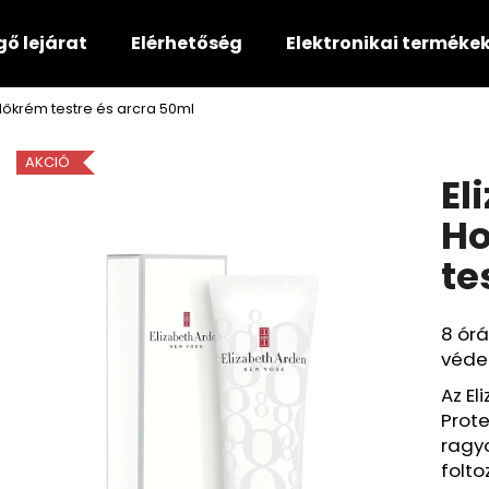
gő lejárat
Elérhetőség
Elektronikai terméke
dőkrém testre és arcra 50ml
Mit keres?
AKCIÓ
El
KERESÉS
Ho
te
Ajánljuk
8 órá
védel
Az El
Prote
ragyo
folto