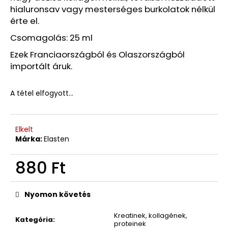
Ft
hialuronsav vagy mesterséges burkolatok nélkül
Korábbi:
1
érte el.
220
Ft
Csomagolás: 25 ml
Ezek Franciaországból és Olaszországból
importált áruk.
A tétel elfogyott…
Elkelt
Márka:
Elasten
880 Ft
Egységár:
Nyomon követés
Kreatinek, kollagének,
Kategória
:
proteinek