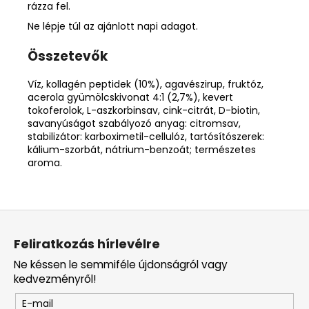
rázza fel.
Ne lépje túl az ajánlott napi adagot.
Összetevők
Víz, kollagén peptidek (10%), agavészirup, fruktóz,
acerola gyümölcskivonat 4:1 (2,7%), kevert
tokoferolok, L-aszkorbinsav, cink-citrát, D-biotin,
savanyúságot szabályozó anyag: citromsav,
stabilizátor: karboximetil-cellulóz, tartósítószerek:
kálium-szorbát, nátrium-benzoát; természetes
aroma.
L
á
Feliratkozás hírlevélre
b
Ne késsen le semmiféle újdonságról vagy
l
kedvezményről!
é
E-mail
c