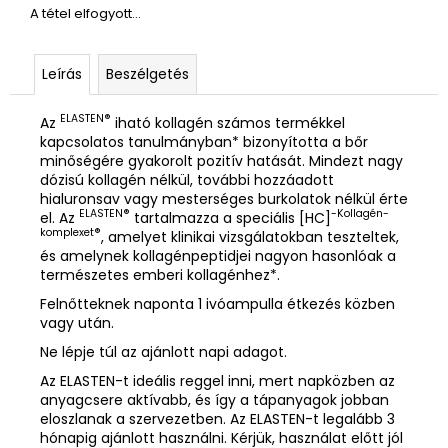
A tétel elfogyott…
Leírás
Beszélgetés
ELASTEN®
Az
iható kollagén számos termékkel
kapcsolatos tanulmányban* bizonyította a bőr
minőségére gyakorolt pozitív hatását. Mindezt nagy
dózisú kollagén nélkül, további hozzáadott
hialuronsav vagy mesterséges burkolatok nélkül érte
ELASTEN®
-Kollagén-
el. Az
tartalmazza a speciális [HC]
komplexet®
, amelyet klinikai vizsgálatokban teszteltek,
és amelynek kollagénpeptidjei nagyon hasonlóak a
természetes emberi kollagénhez*.
Felnőtteknek naponta 1 ivóampulla étkezés közben
vagy után.
Ne lépje túl az ajánlott napi adagot.
Az ELASTEN-t ideális reggel inni, mert napközben az
anyagcsere aktívabb, és így a tápanyagok jobban
eloszlanak a szervezetben. Az ELASTEN-t legalább 3
hónapig ajánlott használni. Kérjük, használat előtt jól