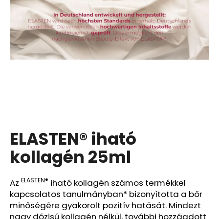
A
j
á
n
l
j
u
k
ELASTEN® iható
CARMEX
HIDRATÁLÓ
AJAKÁPOLÓ
kollagén 25ml
SPF
30
TRÓPUSI
ELASTEN®
Az
iható kollagén számos termékkel
GYÜMÖLCS
4,25
kapcsolatos tanulmányban* bizonyította a bőr
G
minőségére gyakorolt pozitív hatását. Mindezt
340
nagy dózisú kollagén nélkül, további hozzáadott