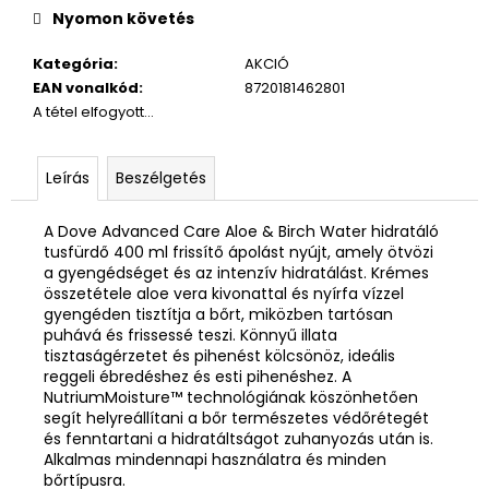
Nyomon követés
Kategória
:
AKCIÓ
EAN vonalkód
:
8720181462801
A tétel elfogyott…
Leírás
Beszélgetés
A Dove Advanced Care Aloe & Birch Water hidratáló
tusfürdő 400 ml frissítő ápolást nyújt, amely ötvözi
a gyengédséget és az intenzív hidratálást. Krémes
összetétele aloe vera kivonattal és nyírfa vízzel
gyengéden tisztítja a bőrt, miközben tartósan
puhává és frissessé teszi. Könnyű illata
tisztaságérzetet és pihenést kölcsönöz, ideális
reggeli ébredéshez és esti pihenéshez. A
NutriumMoisture™ technológiának köszönhetően
segít helyreállítani a bőr természetes védőrétegét
és fenntartani a hidratáltságot zuhanyozás után is.
Alkalmas mindennapi használatra és minden
bőrtípusra.