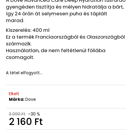
6/26)
gyengéden tisztítja és mélyen hidratálja a bőrt,
4
így 24 órán át selymesen puha és táplált
410
marad.
Ft
Korábbi:
Kiszerelés: 400 ml
8
820
Ez a termék Franciaországból és Olaszországból
Ft
származik.
Használatlan, de nem feltétlenül fóliába
csomagolt.
A tétel elfogyott…
Elkelt
Márka:
Dove
3 090 Ft
–30 %
2 160 Ft
Egységár: