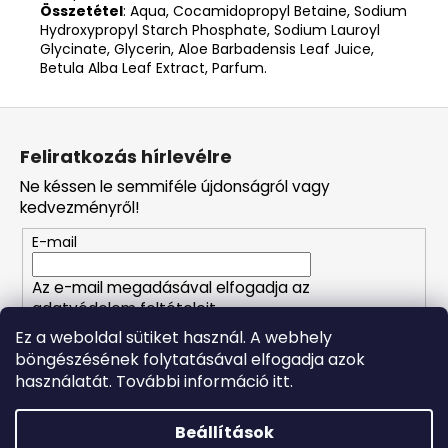
Összetétel
: Aqua, Cocamidopropyl Betaine, Sodium
Hydroxypropyl Starch Phosphate, Sodium Lauroyl
Glycinate, Glycerin, Aloe Barbadensis Leaf Juice,
Betula Alba Leaf Extract, Parfum.
L
á
Feliratkozás hírlevélre
b
Ne késsen le semmiféle újdonságról vagy
l
kedvezményről!
é
E-mail
c
Az e-mail megadásával elfogadja az
adatvédelem feltételeit.
Ez a weboldal sütiket használ. A webhely
böngészésének folytatásával elfogadja azok
FELIRATKOZÁS
használatát. További információ itt.
Beállítások