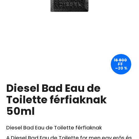
A
j
á
n
l
j
u
16 800
FT
k
–20 %
Diesel Bad Eau de
COCOSOLIS
CITRO
SUNTAN
Toilette férfiaknak
A
BODY
50ml
OIL
110ML
,
EXP:
Diesel Bad Eau de Toilette férfiaknak
07/26
A Diesel Bad Eau de Toilette for men egy erős és