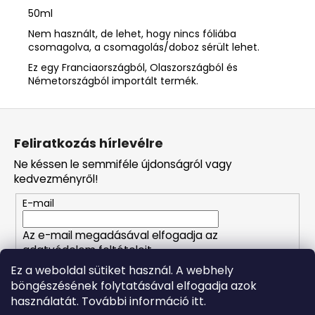
50ml
Nem használt, de lehet, hogy nincs fóliába
csomagolva, a csomagolás/doboz sérült lehet.
Ez egy Franciaországból, Olaszországból és
Németországból importált termék.
L
á
Feliratkozás hírlevélre
b
Ne késsen le semmiféle újdonságról vagy
l
kedvezményről!
é
E-mail
c
Az e-mail megadásával elfogadja az
adatvédelem feltételeit.
Ez a weboldal sütiket használ. A webhely
böngészésének folytatásával elfogadja azok
FELIRATKOZÁS
használatát. További információ itt.