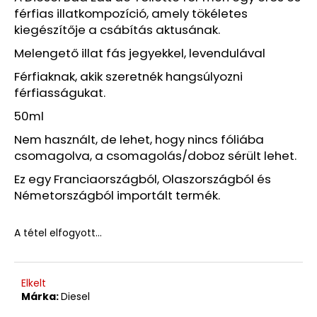
4
férfias illatkompozíció, amely tökéletes
100
Ft
kiegészítője a csábítás aktusának.
Korábbi:
9
Melengető illat fás jegyekkel, levendulával
240
Ft
Férfiaknak, akik szeretnék hangsúlyozni
férfiasságukat.
50ml
Nem használt, de lehet, hogy nincs fóliába
csomagolva, a csomagolás/doboz sérült lehet.
Ez egy Franciaországból, Olaszországból és
Németországból importált termék.
A tétel elfogyott…
Elkelt
Márka:
Diesel