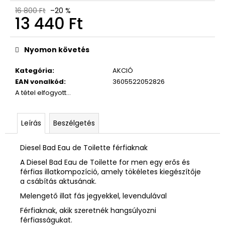
16 800 Ft
–20 %
13 440 Ft
Egységár:
Nyomon követés
Kategória
:
AKCIÓ
EAN vonalkód
:
3605522052826
A tétel elfogyott…
Leírás
Beszélgetés
Diesel Bad Eau de Toilette férfiaknak
A Diesel Bad Eau de Toilette for men egy erős és
férfias illatkompozíció, amely tökéletes kiegészítője
a csábítás aktusának.
Melengető illat fás jegyekkel, levendulával
Férfiaknak, akik szeretnék hangsúlyozni
férfiasságukat.