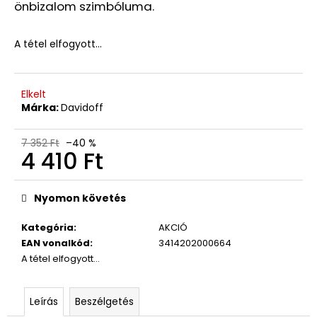
önbizalom szimbóluma.
DOBOZ
NÉLKÜL
(A87-
1)
A tétel elfogyott…
45
880
Ft
Elkelt
Korábbi:
Márka:
Davidoff
65
980
Ft
7 352 Ft
–40 %
4 410 Ft
Egységár:
Nyomon követés
Kategória
:
AKCIÓ
EAN vonalkód
:
3414202000664
A tétel elfogyott…
Leírás
Beszélgetés