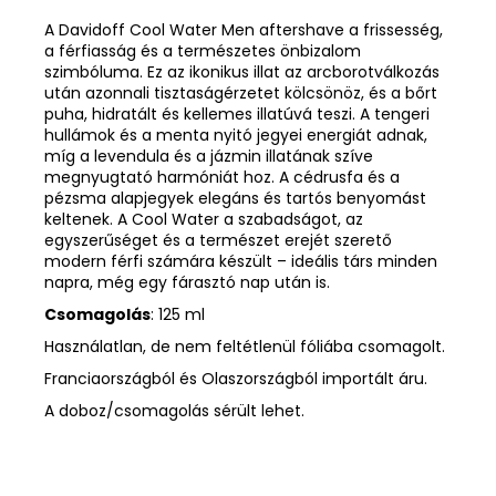
A Davidoff Cool Water Men aftershave a frissesség,
a férfiasság és a természetes önbizalom
szimbóluma. Ez az ikonikus illat az arcborotválkozás
után azonnali tisztaságérzetet kölcsönöz, és a bőrt
puha, hidratált és kellemes illatúvá teszi. A tengeri
hullámok és a menta nyitó jegyei energiát adnak,
míg a levendula és a jázmin illatának szíve
megnyugtató harmóniát hoz. A cédrusfa és a
pézsma alapjegyek elegáns és tartós benyomást
keltenek. A Cool Water a szabadságot, az
egyszerűséget és a természet erejét szerető
modern férfi számára készült – ideális társ minden
napra, még egy fárasztó nap után is.
Csomagolás
: 125 ml
Használatlan, de nem feltétlenül fóliába csomagolt.
Franciaországból és Olaszországból importált áru.
A doboz/csomagolás sérült lehet.