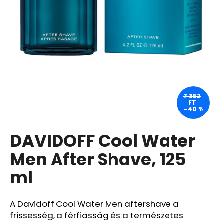
A
j
á
n
l
j
u
7 352
FT
k
–40 %
DAVIDOFF Cool Water
ANGELCARE
AC25
LÉGZÉSFIGYELŐ
Men After Shave, 125
ÉS
VIDEÓS
ml
BABAŐRZŐ
-
B-
KATEGÓRIÁS
A Davidoff Cool Water Men aftershave a
TERMÉK
frissesség, a férfiasság és a természetes
-