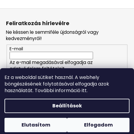
L
á
Feliratkozás hírlevélre
b
Ne késsen le semmiféle újdonságról vagy
l
kedvezményről!
é
E-mail
c
Az e-mail megadásával elfogadja az
adatvédelem feltételeit.
Ez a weboldal sütiket használ. A webhely
böngészésének folytatásával elfogadja azok
FELIRATKOZÁS
használatát. További információ itt.
Beállítások
Shoptet készítette
Forró napokon nem javasoljuk a csomagautomatákba
történő kézbesítést. A magas hőmérsékletre érzékeny
Copyright 2026
Naturalzen
. Minden jog fenntartva.
Süti
termékek átvételkor nem biztos, hogy optimális állapotban
Elutasítom
Elfogadom
beállítások szerkesztése
lesznek.