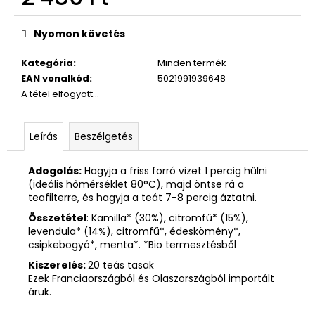
Egységár:
Nyomon követés
Kategória
:
Minden termék
EAN vonalkód
:
5021991939648
A tétel elfogyott…
Leírás
Beszélgetés
Adogolás:
Hagyja a friss forró vizet 1 percig hűlni
(ideális hőmérséklet 80°C), majd öntse rá a
teafilterre, és hagyja a teát 7-8 percig áztatni.
Összetétel
: Kamilla* (30%), citromfű* (15%),
levendula* (14%), citromfű*, édeskömény*,
csipkebogyó*, menta*. *Bio termesztésből
Kiszerelés:
20 teás tasak
Ezek Franciaországból és Olaszországból importált
áruk.