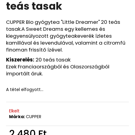
Ft
teás tasak
Korábbi:
1
220
Ft
CUPPER Bio gyógytea "Little Dreamer" 20 teás
tasak.A Sweet Dreams egy kellemes és
kiegyensúlyozott gyógyteakeverék ízletes
kamillával és levendulával, valamint a citromfű
finoman frissítő ízével.
Kiszerelés:
20 teás tasak
Ezek Franciaországból és Olaszországból
importált áruk.
A tétel elfogyott…
Elkelt
Márka:
CUPPER
2 480 Ft