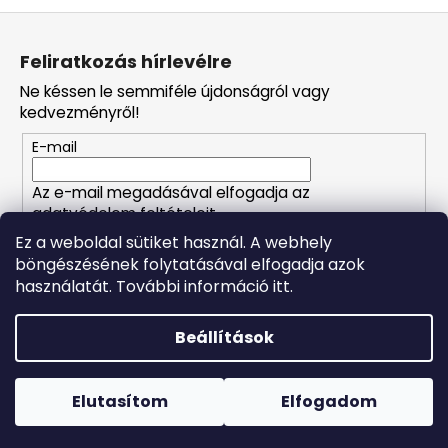
L
á
Feliratkozás hírlevélre
b
Ne késsen le semmiféle újdonságról vagy
l
kedvezményről!
é
E-mail
c
Az e-mail megadásával elfogadja az
adatvédelem feltételeit.
Ez a weboldal sütiket használ. A webhely
böngészésének folytatásával elfogadja azok
FELIRATKOZÁS
használatát. További információ itt.
Beállítások
Shoptet készítette
Forró napokon nem javasoljuk a csomagautomatákba
történő kézbesítést. A magas hőmérsékletre érzékeny
Copyright 2026
Naturalzen
. Minden jog fenntartva.
Süti
termékek átvételkor nem biztos, hogy optimális állapotban
Elutasítom
Elfogadom
beállítások szerkesztése
lesznek.