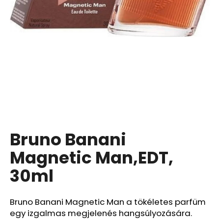
A
j
á
n
l
j
u
k
Bruno Banani
ASHWAGANDHA
BIO
-
Magnetic Man,EDT,
145
KAPSZULA
30ml
4
250
Ft
Bruno Banani Magnetic Man a tökéletes parfüm
egy izgalmas megjelenés hangsúlyozására.