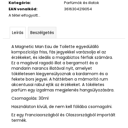
Kategória
:
Parfümök és illatok
EAN vonalkód
:
3616304219054
A tétel elfogyott…
Leírás
Beszélgetés
A Magnetic Man Eau de Toilette egyedülálló
kompozíciója friss, fás jegyekkel varázsolja el az
érzékeket, és ideális a magabiztos férfiak számára.
Ez a magával ragadó illat a bergamott és a
mandarin narancs illatával nyit, amelyet
tökéletesen kiegyensúlyoznak a kardamom és a
fekete bors jegyei. A háttérben a mámorító rum
akcentusai rabul ejtik az érzékeket. A tökéletes
parfüm egy izgalmas megjelenés hangsúlyozására.
Csomagolás: 30ml
Használaton kívüli, de nem kell fóliába csomagolni.
Ez egy Franciaországból és Olaszországból importált
termék.