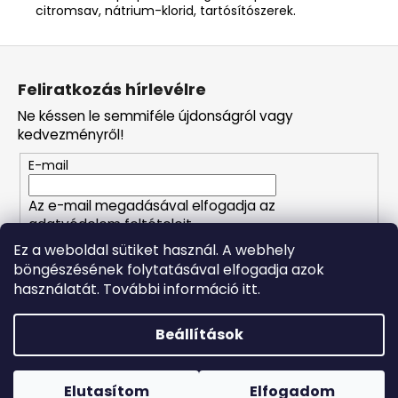
citromsav, nátrium-klorid, tartósítószerek.
L
á
Feliratkozás hírlevélre
b
Ne késsen le semmiféle újdonságról vagy
l
kedvezményről!
é
E-mail
c
Az e-mail megadásával elfogadja az
adatvédelem feltételeit.
Ez a weboldal sütiket használ. A webhely
böngészésének folytatásával elfogadja azok
FELIRATKOZÁS
használatát. További információ itt.
Beállítások
Shoptet készítette
Forró napokon nem javasoljuk a csomagautomatákba
történő kézbesítést. A magas hőmérsékletre érzékeny
Copyright 2026
Naturalzen
. Minden jog fenntartva.
Süti
termékek átvételkor nem biztos, hogy optimális állapotban
Elutasítom
Elfogadom
beállítások szerkesztése