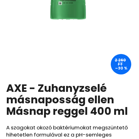
A
j
á
n
l
j
u
2 260
FT
k
–30 %
AXE - Zuhanyzselé
BRAUN
ALL-
IN-
másnaposság ellen
ONE
SERIES
Másnap reggel 400 ml
7
MGK7460,
12V1
SZETT
A szagokat okozó baktériumokat megszüntető
SZAKÁLL
hihetetlen formulával ez a pH-semleges
-