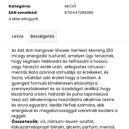
Kategória
:
AKCIÓ
EAN vonalkód
:
8710447289389
A tétel elfogyott…
Leírás
Beszélgetés
Az AXE Anti Hangover Shower Gel Next Morning 250
ml egy energizáló tusfürdő, amelyet úgy terveztek,
hogy segítsen felébredni és felfrissülni a hosszú
vagy fárasztó esték után. Jellegzetes citrusos-
mentás illata azonnal stimulálja az érzékeket, és
tiszta, vitalitást adó érzést hagy a testben. A
gyengéd formula kíméletesen eltávolítja a
szennyeződéseket és az izzadságot anélkül, hogy
kiszárítaná a bőrt, hidratált és puha tapintásúvá
teszi azt. Mindennapos használatra alkalmas testre
és arcra egyaránt. Ideális férfiak számára, akik
energiával és magabiztossággal szeretnék kezdeni a
reggelt.
Összetevők:
víz, nátrium-lauret-szulfát,
kókuszamidopropil-bétain, glicerin, parfüm, mentol,