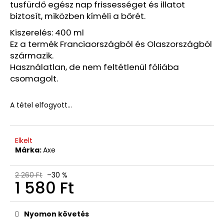
tusfürdő egész nap frissességet és illatot
B-
KATEGÓRIÁS
biztosít, miközben kíméli a bőrét.
TERMÉK,
DOBOZ
Kiszerelés: 400 ml
NÉLKÜL
Ez a termék Franciaországból és Olaszországból
(C49-
származik.
1)
Használatlan, de nem feltétlenül fóliába
16
csomagolt.
040
Ft
Korábbi:
24
A tétel elfogyott…
680
Ft
Elkelt
Márka:
Axe
2 260 Ft
–30 %
1 580 Ft
Egységár:
Nyomon követés