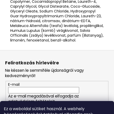
Copolymer, Cocamidopropyl Betaine, Laureth-4,
Caprylyl Glycol, Glycol Distearate, Coco-Glucoside,
Glyceryl Oleate, Sodium Chloride, Hydroxypropyl
Guar Hydroxypropyltrimonium Chloride, Laureth-23,
nátrium-hidroxid, citromsav, dinátrium-EDTA,
Melaleuca Alternifolia (teafa) levélolaj, propilénglikol,
Humulus Lupulus (komló) virágkivonat, Salvia
Officinalis (zsálya) levélkivonat, parfüm (illatanyag),
limonén, fenoxietanol, benzil-alkohol.
L
á
Feliratkozás hírlevélre
b
Ne késsen le semmiféle újdonságról vagy
l
kedvezményről!
é
E-mail
c
Az e-mail megadásával elfogadja az
adatvédelem feltételeit.
Ez a weboldal sütiket használ. A webhely