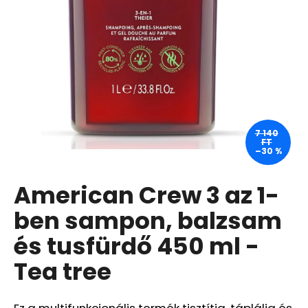
A
j
á
n
l
j
u
7 140
FT
k
–30 %
American Crew 3 az 1-
CARMEX
HIDRATÁLÓ
AJAKÁPOLÓ
ben sampon, balzsam
SPF
30
és tusfürdő 450 ml -
TRÓPUSI
GYÜMÖLCS
Tea tree
4,25
G
340
Ez a multifunkcionális termék tisztítja, táplálja és