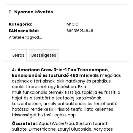
Egységár:
Nyomon követés
Kategória
:
AKCIÓ
EAN vonalkód
:
669316214848
A tétel elfogyott…
Leírás
Beszélgetés
Az
American Crew 3-in-1 Tea Tree sampon,
kondicionáló és tusfürdő 450 ml
ideális megoldás
azoknak a férfiaknak, akik hatékony és praktikus
ápolást keresnek egy lépésben. Ez a
multifunkcionális termék tisztítja, táplálja és frissíti a
hajat és a testbőrt a teafaolaj tartalmának
köszönhetően, amely antibakteriális és fertőtlenítő
hatással rendelkezik. Frissítő teafa illata kellemes
frissességet biztosít egész nap.
Összetétel:
Aqua/Water/Eau, Sodium Laureth
Sulfate, Dimethicone, Lauryl Glucoside, Acrylates