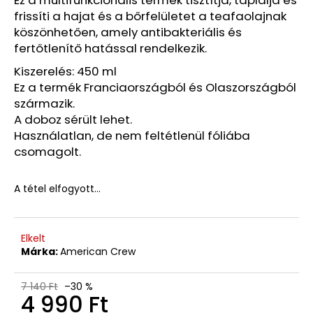
Ft
Korábbi:
frissíti a hajat és a bőrfelületet a teafaolajnak
1
köszönhetően, amely antibakteriális és
220
fertőtlenítő hatással rendelkezik.
Ft
Kiszerelés: 450 ml
Ez a termék Franciaországból és Olaszországból
származik.
A doboz sérült lehet.
Használatlan, de nem feltétlenül fóliába
csomagolt.
A tétel elfogyott…
Elkelt
Márka:
American Crew
7 140 Ft
–30 %
4 990 Ft