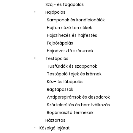
Száj- és fogápolás
Hajápolás
Samponok és kondícionálók
Hajformázó termékek
Hajszínezés és hajfestés
Fejbőrápolás
Hajnövesztő szérumok
Testápolás
Tusfürdők és szappanok
Testápoló tejek és krémek
Kéz- és lábápolás
Ragtapaszok
Antiperspiránsok és dezodorok
Szőrtelenítés és borotválkozás
Bogárriasztó termékek
Háztartás
Közelgő lejárat