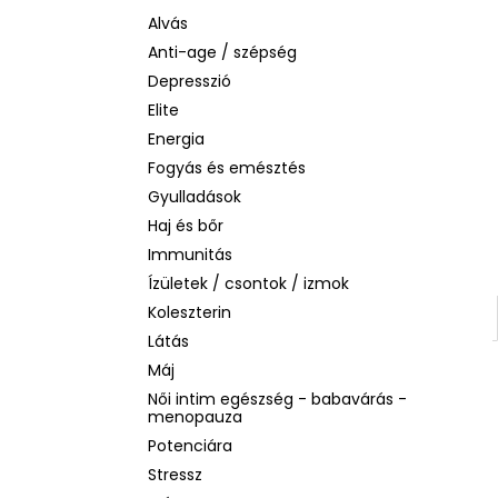
SOL DE JANEIRO RIO RADIANCE BODY
LOTION – SPF 50 TESTÁPOLÓ, 200 ML
Alvás
Anti-age / szépség
2 930 Ft
Korábbi:
14 990 Ft
Depresszió
Elite
Energia
Fogyás és emésztés
Gyulladások
Haj és bőr
Immunitás
Ízületek / csontok / izmok
Koleszterin
Látás
Máj
Női intim egészség - babavárás -
menopauza
Potenciára
Stressz