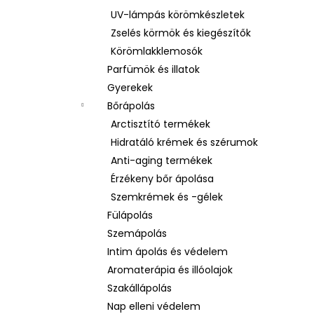
UV-lámpás körömkészletek
Zselés körmök és kiegészítők
Körömlakklemosók
Parfümök és illatok
Gyerekek
Bőrápolás
Arctisztító termékek
Hidratáló krémek és szérumok
Anti-aging termékek
Érzékeny bőr ápolása
Szemkrémek és -gélek
Fülápolás
Szemápolás
Intim ápolás és védelem
Aromaterápia és illóolajok
Szakállápolás
Nap elleni védelem