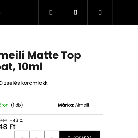
Keresés
Bejelentkezés
Kosár
k
Rendelésem
Minden termék
Agy
A
meili Matte Top
at, 10ml
D zselés körömlakk
áron
(1 db)
Márka:
Aimeili
0 Ft
–43 %
48 Ft
Következő
égár: