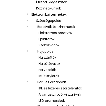
Étrend-kiegészítők
Kozmetikumok
Elektronikai termékek
Szépségápolás
Borotvák és trimmerek
Elektromos borotvák
Epilátorok
Szakállvágók
Hajápolás
Hajszárítók
Hajsütővasak
Hajvasalók
Multistylerek
Bőr- és arcápolás
IPL és lézeres szőrtelenítők
Arcmasszírozó készülékek
LED arcmaszkok