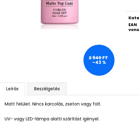
WAHL HOME PRO 300 – FEKETE
SOL DE JANEIRO 
HAJNYÍRÓ GÉP OTTHONI HASZNÁLATRA
FRISSÍTŐ ÉS HI
- B-KATEGÓRIÁS TERMÉK (W02)
SPRAY, 200 ML
Kate
7 990 Ft
4 160 Ft
EAN
Korábbi:
11 980 Ft
Korábbi:
18 990
vona
2 940 FT
–43 %
Leírás
Beszélgetés
Matt felület. Nincs karcolás, zseton vagy folt.
UV- vagy LED-lámpa alatti szárítást igényel.