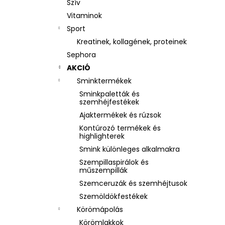
Szív
Vitaminok
Sport
Kreatinek, kollagének, proteinek
Sephora
AKCIÓ
Sminktermékek
Sminkpaletták és
szemhéjfestékek
Ajaktermékek és rúzsok
Kontúrozó termékek és
highlighterek
Smink különleges alkalmakra
Szempillaspirálok és
műszempillák
Szemceruzák és szemhéjtusok
Szemöldökfestékek
Körömápolás
Körömlakkok