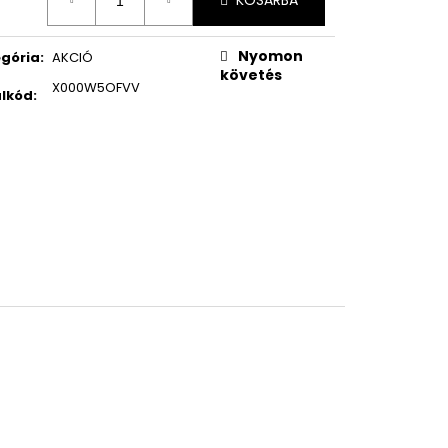
KOSÁRBA
RIO RADIANCE SPF 50,
DRATÁLÓ BŐRVÉDŐ
Nyomon
gória
:
AKCIÓ
követés
 Ft
X000W5OFVV
lkód
: