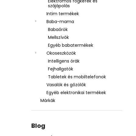
Elektromos fogkefék és
szájápolás
Intim termékek
Baba-mama
Babaőrök
Mellszívók
Egyéb babatermékek
Okoseszközök
Intelligens órák
Fejhallgatók
Tabletek és mobiltelefonok
Vasalók és gőzölők
Egyéb elektronikai termékek
Márkák
Blog