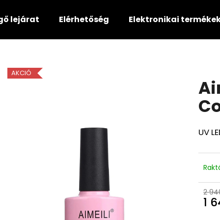
gő lejárat
Elérhetőség
Elektronikai terméke
Mit keres?
AKCIÓ
Ai
KERESÉS
Co
UV LE
Ajánljuk
Rakt
2 94
1 6
Egys