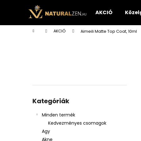
K
Ugrás
a
o
AKCIÓ
Közel
fő
Vissza
Vissza
s
tartalomhoz
a boltba
a boltba
á
Kezdőlap
AKCIÓ
Aimeili Matte Top Coat, 10ml
r
O
l
d
a
l
s
ó
Kategóriák
p
átugrása
Kategóriák
a
n
Minden termék
e
Kedvezményes csomagok
l
Agy
Akne