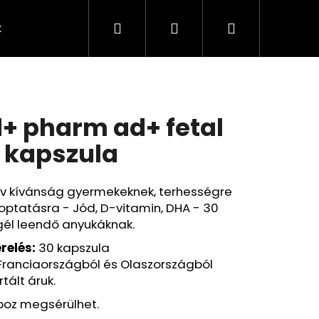
Keresés
Bejelentkezés
Kosár
k
Rendelésem
Minden termék
Agy
A
+ pharm ad+ fetal
 kapszula
av kívánság gyermekeknek, terhességre
optatásra - Jód, D-vitamin, DHA - 30
gél leendő anyukáknak.
relés:
30 kapszula
Franciaországból és Olaszországból
tált áruk.
Következő
boz megsérülhet.