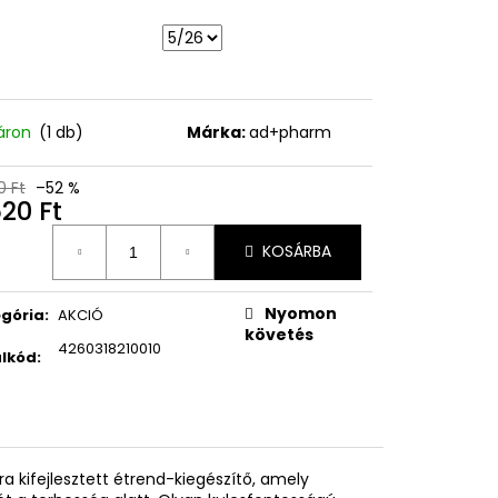
EON MATTE SUN STICK
MELIA
, 18G
Ft
áron
(1 db)
Márka:
ad+pharm
0 Ft
–52 %
20 Ft
égár:
KOSÁRBA
Nyomon
gória
:
AKCIÓ
követés
4260318210010
lkód
:
 kifejlesztett étrend-kiegészítő, amely