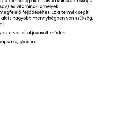
t a terhesség alatt. Olyan kulcsfontosságú
sav) és vitaminok, amelyek
megfelelő fejlődéséhez. Ez a termék segít
g alatt nagyobb mennyiségben van szükség,
ét.
 az orvos által javasolt módon.
kapszula, glicerin.