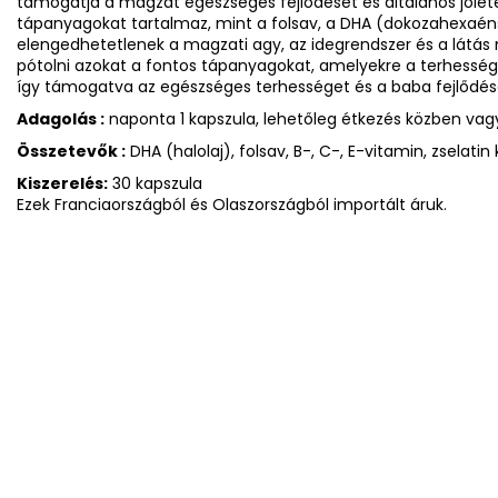
támogatja a magzat egészséges fejlődését és általános jólété
tápanyagokat tartalmaz, mint a folsav, a DHA (dokozahexaén
elengedhetetlenek a magzati agy, az idegrendszer és a látás 
pótolni azokat a fontos tápanyagokat, amelyekre a terhessé
így támogatva az egészséges terhességet és a baba fejlődés
Adagolás :
naponta 1 kapszula, lehetőleg étkezés közben vagy
Összetevők :
DHA (halolaj), folsav, B-, C-, E-vitamin, zselatin 
Kiszerelés:
30 kapszula
Ezek Franciaországból és Olaszországból importált áruk.