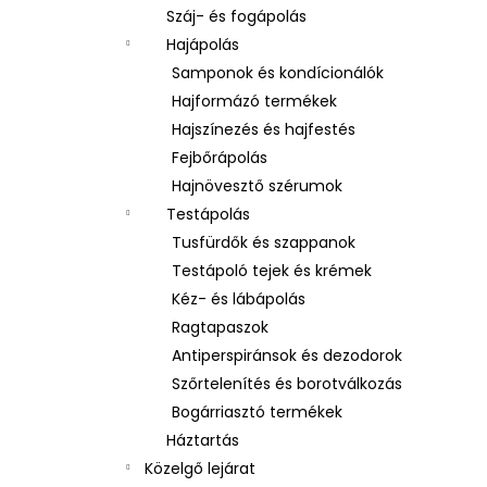
Száj- és fogápolás
Hajápolás
Samponok és kondícionálók
Hajformázó termékek
Hajszínezés és hajfestés
Fejbőrápolás
Hajnövesztő szérumok
Testápolás
Tusfürdők és szappanok
Testápoló tejek és krémek
Kéz- és lábápolás
Ragtapaszok
Antiperspiránsok és dezodorok
Szőrtelenítés és borotválkozás
Bogárriasztó termékek
Háztartás
Közelgő lejárat