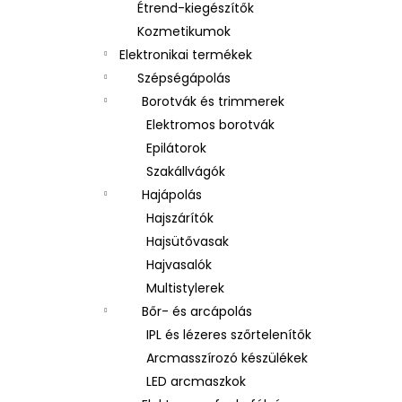
Étrend-kiegészítők
Kozmetikumok
Elektronikai termékek
Szépségápolás
Borotvák és trimmerek
Elektromos borotvák
Epilátorok
Szakállvágók
Hajápolás
Hajszárítók
Hajsütővasak
Hajvasalók
Multistylerek
Bőr- és arcápolás
IPL és lézeres szőrtelenítők
Arcmasszírozó készülékek
LED arcmaszkok