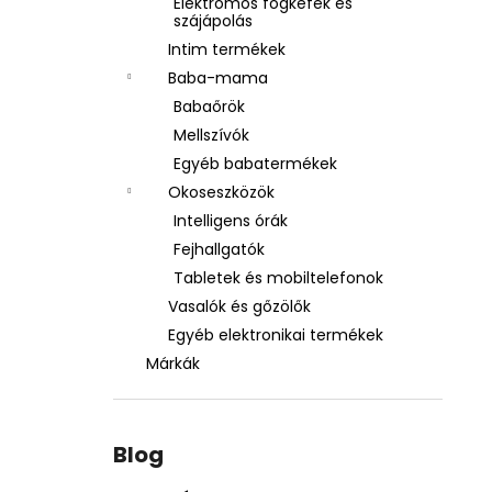
Elektromos fogkefék és
szájápolás
Intim termékek
Baba-mama
Babaőrök
Mellszívók
Egyéb babatermékek
Okoseszközök
Intelligens órák
Fejhallgatók
Tabletek és mobiltelefonok
Vasalók és gőzölők
Egyéb elektronikai termékek
Márkák
Blog