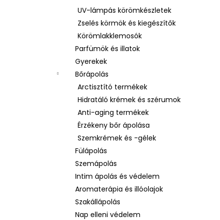
UV-lámpás körömkészletek
Zselés körmök és kiegészítők
Körömlakklemosók
Parfümök és illatok
Gyerekek
Bőrápolás
Arctisztító termékek
Hidratáló krémek és szérumok
Anti-aging termékek
Érzékeny bőr ápolása
Szemkrémek és -gélek
Fülápolás
Szemápolás
Intim ápolás és védelem
Aromaterápia és illóolajok
Szakállápolás
Nap elleni védelem