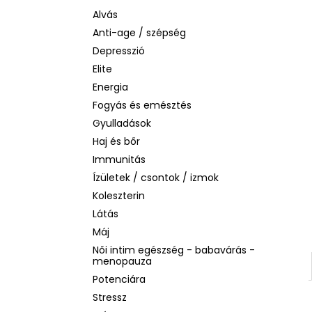
LA ROCHE-POSAY B5 RÁNCTALANÍTÓ
SZÉRUM ÉRZÉKENY BŐRRE, 10 ML
Alvás
Anti-age / szépség
1 760 Ft
Korábbi:
4 580 Ft
Depresszió
Elite
Energia
Fogyás és emésztés
Gyulladások
Haj és bőr
Immunitás
Ízületek / csontok / izmok
Koleszterin
Látás
Máj
Női intim egészség - babavárás -
menopauza
Potenciára
Stressz