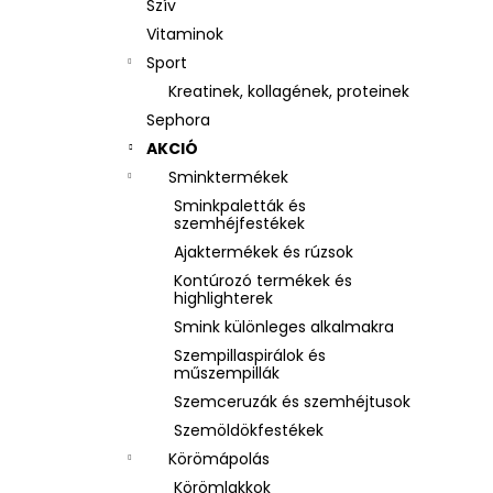
Szív
Vitaminok
Sport
Kreatinek, kollagének, proteinek
Sephora
AKCIÓ
Sminktermékek
Sminkpaletták és
szemhéjfestékek
Ajaktermékek és rúzsok
Kontúrozó termékek és
highlighterek
Smink különleges alkalmakra
Szempillaspirálok és
műszempillák
Szemceruzák és szemhéjtusok
Szemöldökfestékek
Körömápolás
Körömlakkok