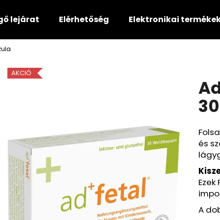
gő lejárat
Elérhetőség
Elektronikai terméke
zula
Mit keres?
AKCIÓ
Ad
KERESÉS
30
Fols
Ajánljuk
és sz
lágy
Kisze
Ezek 
impor
A do