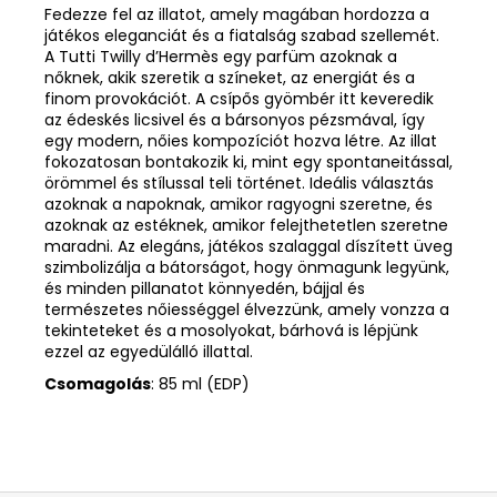
Fedezze fel az illatot, amely magában hordozza a
játékos eleganciát és a fiatalság szabad szellemét.
A Tutti Twilly d’Hermès egy parfüm azoknak a
nőknek, akik szeretik a színeket, az energiát és a
finom provokációt. A csípős gyömbér itt keveredik
az édeskés licsivel és a bársonyos pézsmával, így
egy modern, nőies kompozíciót hozva létre. Az illat
fokozatosan bontakozik ki, mint egy spontaneitással,
örömmel és stílussal teli történet. Ideális választás
azoknak a napoknak, amikor ragyogni szeretne, és
azoknak az estéknek, amikor felejthetetlen szeretne
maradni. Az elegáns, játékos szalaggal díszített üveg
szimbolizálja a bátorságot, hogy önmagunk legyünk,
és minden pillanatot könnyedén, bájjal és
természetes nőiességgel élvezzünk, amely vonzza a
tekinteteket és a mosolyokat, bárhová is lépjünk
ezzel az egyedülálló illattal.
Csomagolás
: 85 ml (EDP)