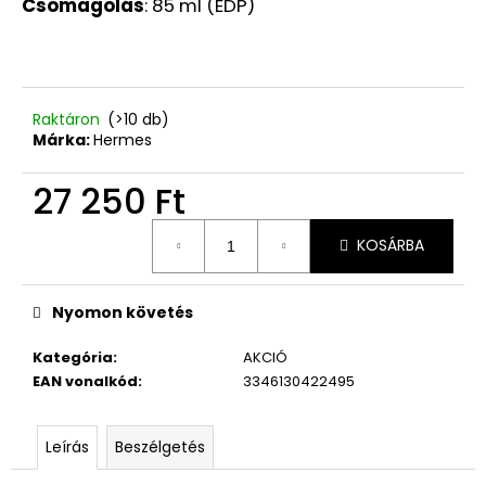
Csomagolás
: 85 ml (EDP)
EXP:
06/26
5
750
Ft
Korábbi:
Raktáron
(>10 db)
12
Márka:
Hermes
960
Ft
27 250 Ft
Egységár:
KOSÁRBA
Nyomon követés
Kategória
:
AKCIÓ
EAN vonalkód
:
3346130422495
Leírás
Beszélgetés