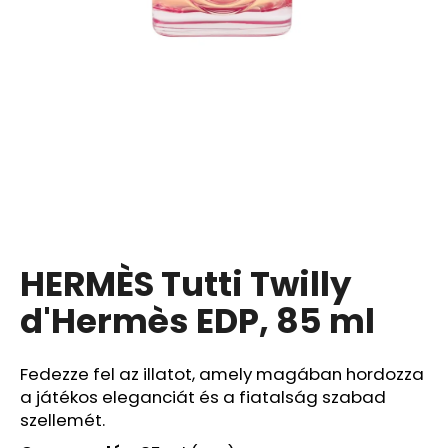
A
j
á
n
l
j
u
k
HERMÈS Tutti Twilly
COCOSOLIS
GLOW
SHIMMER
d'Hermès EDP, 85 ml
OIL
–
CSILLOGÓ
Fedezze fel az illatot, amely magában hordozza
TESTÁPOLÓ
OLAJ,
a játékos eleganciát és a fiatalság szabad
110
szellemét.
ML
,