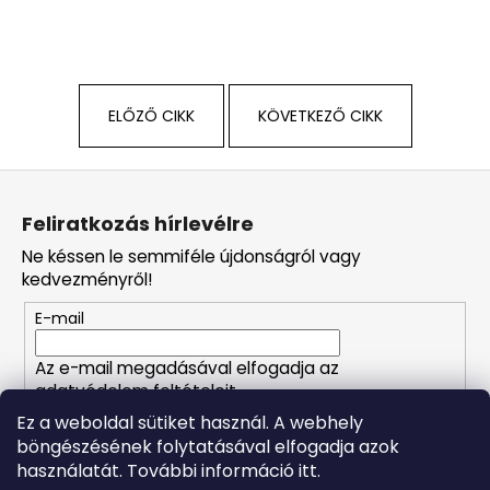
ELŐZŐ CIKK
KÖVETKEZŐ CIKK
L
á
Feliratkozás hírlevélre
b
Ne késsen le semmiféle újdonságról vagy
l
kedvezményről!
é
E-mail
c
Az e-mail megadásával elfogadja az
adatvédelem feltételeit.
Ez a weboldal sütiket használ. A webhely
böngészésének folytatásával elfogadja azok
FELIRATKOZÁS
használatát. További információ itt.