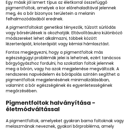
Egy másik jól ismert típus az életkorral összefüggő
pigmentfoltok, amelyek a kor előrehaladtával jelennek
meg, és a bőr bizonyos területein a melanin
felhalmozódásából erednek.
A pigmentfoltokat genetikai tényezők, túlzott súrlódás
vagy bőrsérülések is okozhatják. Eltávolításukra különböző
módszereket lehet alkalmazni, többek között
lézerterápiát, krioterápiát vagy kémiai hámlasztást.
Fontos megjegyezni, hogy a pigmentfoltok más
egészségügyi problémák jelei is lehetnek, ezért tanácsos
bőrgyógyászhoz fordulni, ha szokatlan foltok jelennek
meg a bőrön, vagy ha azok megjelenése megváltozik. A
rendszeres napvédelem és bőrápolás szintén segíthet a
pigmentfoltok megjelenésének minimalizálásában,
valamint a bőr egészségének és egyenletességének
megőrzésében.
Pigmentfoltok halványítása -
életmódváltással
A pigmentfoltok, amelyeket gyakran barna foltoknak vagy
melaszmának neveznek, gyakori bőrprobléma, amely