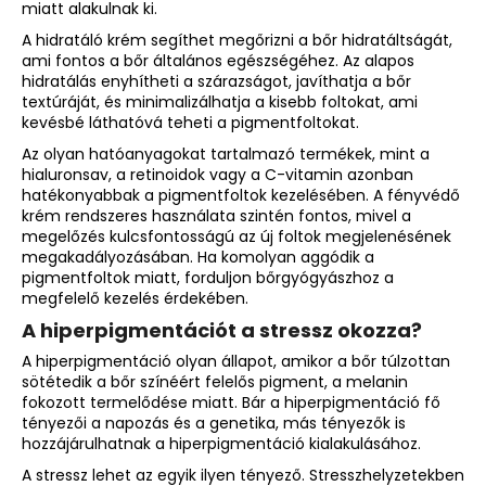
miatt alakulnak ki.
A hidratáló krém segíthet megőrizni a bőr hidratáltságát,
ami fontos a bőr általános egészségéhez. Az alapos
hidratálás enyhítheti a szárazságot, javíthatja a bőr
textúráját, és minimalizálhatja a kisebb foltokat, ami
kevésbé láthatóvá teheti a pigmentfoltokat.
Az olyan hatóanyagokat tartalmazó termékek, mint a
hialuronsav, a retinoidok vagy a C-vitamin azonban
hatékonyabbak a pigmentfoltok kezelésében. A fényvédő
krém rendszeres használata szintén fontos, mivel a
megelőzés kulcsfontosságú az új foltok megjelenésének
megakadályozásában. Ha komolyan aggódik a
pigmentfoltok miatt, forduljon bőrgyógyászhoz a
megfelelő kezelés érdekében.
A hiperpigmentációt a stressz okozza?
A hiperpigmentáció olyan állapot, amikor a bőr túlzottan
sötétedik a bőr színéért felelős pigment, a melanin
fokozott termelődése miatt. Bár a hiperpigmentáció fő
tényezői a napozás és a genetika, más tényezők is
hozzájárulhatnak a hiperpigmentáció kialakulásához.
A stressz lehet az egyik ilyen tényező. Stresszhelyzetekben