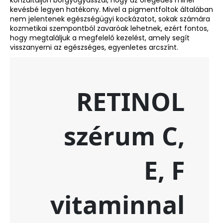
konzultáljon bőrgyógyásszal, hogy az öregedés minél
kevésbé legyen hatékony. Mivel a pigmentfoltok általában
nem jelentenek egészségügyi kockázatot, sokak számára
kozmetikai szempontból zavaróak lehetnek, ezért fontos,
hogy megtaláljuk a megfelelő kezelést, amely segít
visszanyerni az egészséges, egyenletes arcszínt.