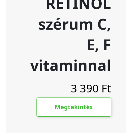
SPRAY,
200
ML
4
160
Ft
Korábbi:
18
990
Ft