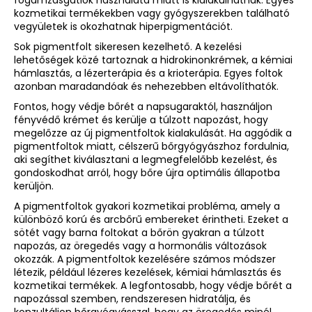
fogamzásgátlók használata miatt is kialakulhatnak. Egyes
kozmetikai termékekben vagy gyógyszerekben található
vegyületek is okozhatnak hiperpigmentációt.
Sok pigmentfolt sikeresen kezelhető. A kezelési
lehetőségek közé tartoznak a hidrokinonkrémek, a kémiai
hámlasztás, a lézerterápia és a krioterápia. Egyes foltok
azonban maradandóak és nehezebben eltávolíthatók.
Fontos, hogy védje bőrét a napsugaraktól, használjon
fényvédő krémet és kerülje a túlzott napozást, hogy
megelőzze az új pigmentfoltok kialakulását. Ha aggódik a
pigmentfoltok miatt, célszerű bőrgyógyászhoz fordulnia,
aki segíthet kiválasztani a legmegfelelőbb kezelést, és
gondoskodhat arról, hogy bőre újra optimális állapotba
kerüljön.
A pigmentfoltok gyakori kozmetikai probléma, amely a
különböző korú és arcbőrű embereket érintheti. Ezeket a
sötét vagy barna foltokat a bőrön gyakran a túlzott
napozás, az öregedés vagy a hormonális változások
okozzák. A pigmentfoltok kezelésére számos módszer
létezik, például lézeres kezelések, kémiai hámlasztás és
kozmetikai termékek. A legfontosabb, hogy védje bőrét a
napozással szemben, rendszeresen hidratálja, és