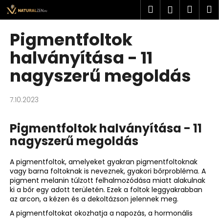
K
Ugrás
Keresés
Kosá
M
Bejelent
a
o
fő
Vissza
Vissza
s
tartalomhoz
Pigmentfoltok
á
M
halványítása - 11
r
i
nagyszerű megoldás
t
k
7.10.2023
e
r
Pigmentfoltok halványítása - 11
e
nagyszerű megoldás
s
?
A pigmentfoltok, amelyeket gyakran pigmentfoltoknak
vagy barna foltoknak is neveznek, gyakori bőrprobléma. A
pigment melanin túlzott felhalmozódása miatt alakulnak
ki a bőr egy adott területén. Ezek a foltok leggyakrabban
az arcon, a kézen és a dekoltázson jelennek meg.
KERESÉS
A pigmentfoltokat okozhatja a napozás, a hormonális