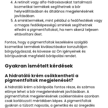
A
retinolt
vagy alfa-hidroxisavakat tartalmazó
kozmetikai termékek
segíthetnek a bőr
helyreállításában és általános megjelenésének
javításában.
A sminktermékek, mint például a fedőfestékek vagy
a magas fedőképességű sminkek segíthetnek
elfedni a pigmentfoltokat, ha nem sikerül teljesen
eltávolítani őket.
Fontos, hogy a pigmentfoltok kezelésére szolgáló
kozmetikai termékek kiválasztásakor konzultáljon
bőrgyógyásszal, és kövesse az Ön igényeinek és
bőrtípusának megfelelő bőrápolási rendet.
Gyakran ismételt kérdések
A hidratáló krém csökkentheti a
pigmentfoltok megjelenését?
A hidratáló krém a bőrápolás fontos része, és számos
előnye lehet a bőr megjelenésének javításában. A
pigmentfoltok megjelenésének csökkentésére azonban
csak korlátozott mértékben képes. A pigmentfoltok
gyakran a túlzott napozás, a genetika és az öregedés