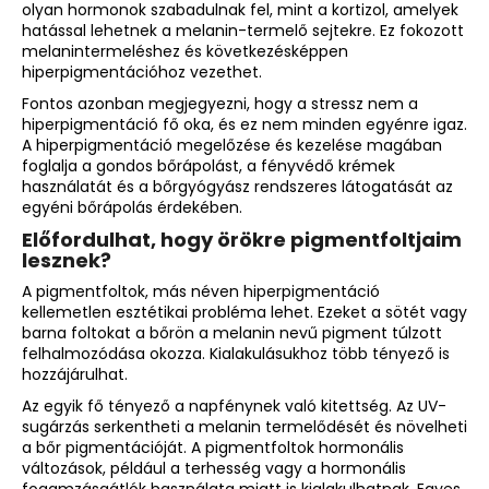
olyan hormonok szabadulnak fel, mint a kortizol, amelyek
hatással lehetnek a melanin-termelő sejtekre. Ez fokozott
melanintermeléshez és következésképpen
hiperpigmentációhoz vezethet.
Fontos azonban megjegyezni, hogy a stressz nem a
hiperpigmentáció fő oka, és ez nem minden egyénre igaz.
A hiperpigmentáció megelőzése és kezelése magában
foglalja a gondos bőrápolást, a fényvédő krémek
használatát és a bőrgyógyász rendszeres látogatását az
egyéni bőrápolás érdekében.
Előfordulhat, hogy örökre pigmentfoltjaim
lesznek?
A pigmentfoltok, más néven hiperpigmentáció
kellemetlen esztétikai probléma lehet. Ezeket a sötét vagy
barna foltokat a bőrön a melanin nevű pigment túlzott
felhalmozódása okozza. Kialakulásukhoz több tényező is
hozzájárulhat.
Az egyik fő tényező a napfénynek való kitettség. Az UV-
sugárzás serkentheti a melanin termelődését és növelheti
a bőr pigmentációját. A pigmentfoltok hormonális
változások, például a terhesség vagy a hormonális