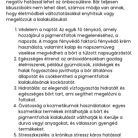
negatív hatással lehet az önbecsülésre. Bár teljesen
kiküszöbölni nem lehet őket, számos módja van annak,
hogy életmódbeli változtatásokkal enyhítsük vagy
megelőzzük a kialakulásukat.
Védelem a naptól: Az egyik fő tényező, amely
hozzájárul a pigmentfoltok megjelenéséhez, a
napozás. A
magas fényvédő faktorú fényvédő krém
használata, valamint kalap és napszemüveg
viselése megvédheti a bőrt a túlzott napsugárzástól.
Egészséges étrend: az antioxidánsokban gazdag
élelmiszerek, például gyümölcsök, zöldségek és
halak fogyasztása javíthatja a bőr általános
állapotát és csökkentheti a pigmentfoltok
kialakulásának kockázatát.
Hidratálás: az elegendő vízfogyasztás hidratált és
egészséges bőrt tart, ami segíthet megelőzni a
foltokat.
Óvatosság a kozmetikumok használatakor: egyes
kozmetikai termékek irritálhatják a bőrt és
pigmentfoltok kialakulását válthatják ki. Kerülje a
durva vegyi anyagokat, és válasszon gyengéd
termékeket.
Stresszkezelés: a krónikus stressz káros hatással