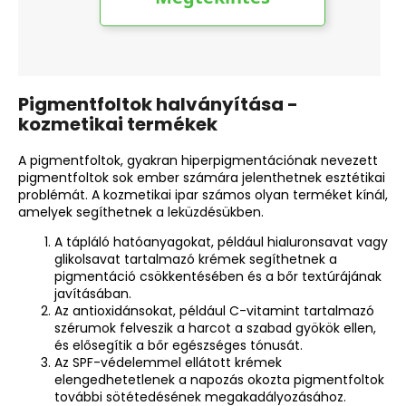
Pigmentfoltok halványítása -
kozmetikai termékek
A pigmentfoltok, gyakran hiperpigmentációnak nevezett
pigmentfoltok sok ember számára jelenthetnek esztétikai
problémát. A kozmetikai ipar számos olyan terméket kínál,
amelyek segíthetnek a leküzdésükben.
A tápláló hatóanyagokat, például hialuronsavat vagy
glikolsavat tartalmazó krémek segíthetnek a
pigmentáció csökkentésében és a bőr textúrájának
javításában.
Az antioxidánsokat, például
C-vitamint
tartalmazó
szérumok felveszik a harcot a szabad gyökök ellen,
és elősegítik a bőr egészséges tónusát.
Az
SPF-védelemmel ellátott krémek
elengedhetetlenek a napozás okozta pigmentfoltok
további sötétedésének megakadályozásához.