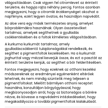
világosításában. Csak vigyen fel citromlevet az érintett
területre, és hagyja rajta néhány percig. Fontos azonban
megjegyezni, hogy a citromlé érzékenységet okozhat a
napfényre, ezért legyen óvatos, és használjon napvédőt.
Az aloe vera egy másik természetes anyag, amelyet
bőrproblémákra használnak. Olyan összetevőket
tartalmaz, amelyek segíthetnek a gyulladás
csökkentésében és a foltok kíméletes világosításában.
A kurkuma kurkumát tartalmaz, amely
gyulladáscsökkentő tulajdonságokkal rendelkezik, és
segíthet a pigmentfoltok kezelésében. Ha a kurkumát
joghurttal vagy mézzel keverjük össze, és ezt a pasztát az
érintett területre kenjük, az segíthet a bőr felderítésében.
Fontos megjegyezni, hogy ezeknek az otthoni kezelési
módszereknek az eredményei egyénenként eltérőek
lehetnek, és nem mindig szüntetik meg teljesen a
pigmentfoltokat. Mielőtt bármilyen otthoni receptet
használna, konzultáljon bőrgyógyásszal, hogy
megbizonyosodjon arról, hogy az biztonságos a bőrére
nézve, és kövesse a napvédelmi intézkedéseket, hogy
megakadályozza a további pigmentfoltok kialakulását.