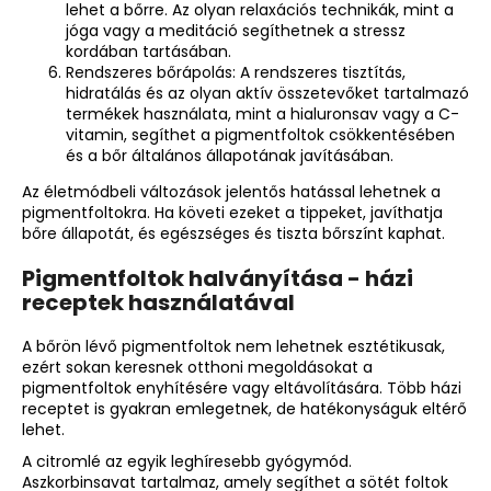
lehet a bőrre. Az olyan relaxációs technikák, mint a
jóga vagy a meditáció segíthetnek a stressz
kordában tartásában.
Rendszeres bőrápolás: A rendszeres tisztítás,
hidratálás és az olyan aktív összetevőket tartalmazó
termékek használata, mint a hialuronsav vagy a C-
vitamin, segíthet a pigmentfoltok csökkentésében
és a bőr általános állapotának javításában.
Az életmódbeli változások jelentős hatással lehetnek a
pigmentfoltokra. Ha követi ezeket a tippeket, javíthatja
bőre állapotát, és egészséges és tiszta bőrszínt kaphat.
Pigmentfoltok halványítása - házi
receptek használatával
A bőrön lévő pigmentfoltok nem lehetnek esztétikusak,
ezért sokan keresnek otthoni megoldásokat a
pigmentfoltok enyhítésére vagy eltávolítására. Több házi
receptet is gyakran emlegetnek, de hatékonyságuk eltérő
lehet.
A citromlé az egyik leghíresebb gyógymód.
Aszkorbinsavat tartalmaz, amely segíthet a sötét foltok