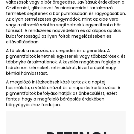
változások vagy a bőr öregedése. Javításuk érdekében a
C-vitamint, glikolsavat és niacinamidot tartalmazó
termékek segítenek a bőr puhításában és ragyogásában.
A
Az olyan természetes gyógymódok, mint az aloe vera
j
vagy a citromlé szintén segíthetnek kiegyenlíteni a bőr
á
tónusát. A rendszeres napvédelem és az alapos ápolás
n
kulcsfontosságú az ilyen foltok megelőzésében és
eltávolításában.
l
j
A fő okok a napozás, az öregedés és a genetika. A
u
pigmentfoltok lehetnek egyszeriek vagy többszörösek, és
többnyire ártalmatlanok. A kezelés magában foglalja a
k
hidrokinon krémeket, retinoidokat, lézerterápiát vagy
kémiai hámlasztást.
SOL
A megelőző intézkedések közé tartozik a naptej
DE
használata, a védőruházat és a napozás korlátozása. A
JANEIRO
pigmentfoltok befolyásolhatják az önbecsülést, ezért
RIO
fontos, hogy a megfelelő bőrápolás érdekében
RADIANCE
bőrgyógyászhoz forduljon.
SPF
50,
FRISSÍTŐ
ÉS
HIDRATÁLÓ
BŐRVÉDŐ