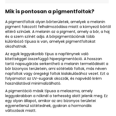
Mik is pontosan a pigmentfoltok?
A pigmentfoltok olyan bőrterületek, amelyek a melanin
pigment fokozott felhalmozódása miatt a környező bőrtől
eltérő színűek. A melanin az a pigment, amely a bőr, a haj
és a szem színét adja. A bőrpigmentációnak több
különböző típusa is van, amelyek pigmentfoltokat
okozhatnak.
Az egyik leggyakoribb típus a napfénynek való
kitettséggel összefüggő
hiperpigmentáció
. A hosszan
tartó napsugárzás serkentheti a melanin termelődését a
bőr bizonyos területein, ami sötétebb foltok, más néven
napfoltok vagy öregségi foltok kialakulásához vezet. Ezt a
folyamatot az UV-sugarak okozzák, és napvédő krém
használatával minimalizálható.
A pigmentáció másik típusa a melaszma, amely
leggyakrabban a nőknél a terhesség alatt jelenik meg. Ez
egy olyan állapot, amikor az arc bizonyos területei
egyenetlenül sötétednek, gyakran a hormonális
változások miatt.