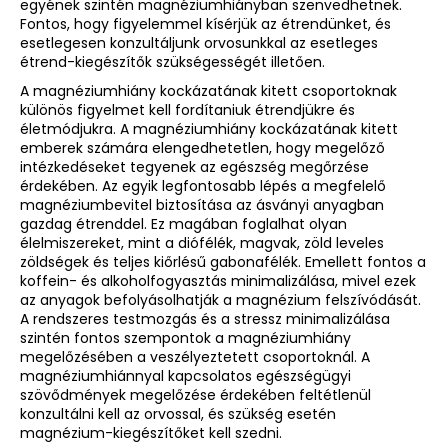
egyének szintén magnéziumhiányban szenvedhetnek.
Fontos, hogy figyelemmel kísérjük az étrendünket, és
esetlegesen konzultáljunk orvosunkkal az esetleges
étrend-kiegészítők szükségességét illetően.
A magnéziumhiány kockázatának kitett csoportoknak
különös figyelmet kell fordítaniuk étrendjükre és
életmódjukra. A magnéziumhiány kockázatának kitett
emberek számára elengedhetetlen, hogy megelőző
intézkedéseket tegyenek az egészség megőrzése
érdekében. Az egyik legfontosabb lépés a megfelelő
magnéziumbevitel biztosítása az ásványi anyagban
gazdag étrenddel. Ez magában foglalhat olyan
élelmiszereket, mint a diófélék, magvak, zöld leveles
zöldségek és teljes kiőrlésű gabonafélék. Emellett fontos a
koffein- és alkoholfogyasztás minimalizálása, mivel ezek
az anyagok befolyásolhatják a magnézium felszívódását.
A rendszeres testmozgás és a stressz minimalizálása
szintén fontos szempontok a magnéziumhiány
megelőzésében a veszélyeztetett csoportoknál. A
magnéziumhiánnyal kapcsolatos egészségügyi
szövődmények megelőzése érdekében feltétlenül
konzultálni kell az orvossal, és szükség esetén
magnézium-kiegészítőket kell szedni.