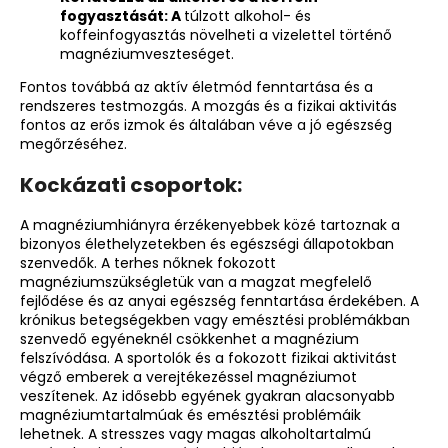
fogyasztását: A
túlzott alkohol- és
koffeinfogyasztás növelheti a vizelettel történő
magnéziumveszteséget.
Fontos továbbá az aktív életmód fenntartása és a
rendszeres testmozgás. A mozgás és a fizikai aktivitás
fontos az erős izmok és általában véve a jó egészség
megőrzéséhez.
Kockázati csoportok:
A magnéziumhiányra érzékenyebbek közé tartoznak a
bizonyos élethelyzetekben és egészségi állapotokban
szenvedők. A terhes nőknek fokozott
magnéziumszükségletük van a magzat megfelelő
fejlődése és az anyai egészség fenntartása érdekében. A
krónikus betegségekben vagy emésztési problémákban
szenvedő egyéneknél csökkenhet a magnézium
felszívódása. A sportolók és a fokozott fizikai aktivitást
végző emberek a verejtékezéssel magnéziumot
veszítenek. Az idősebb egyének gyakran alacsonyabb
magnéziumtartalmúak és emésztési problémáik
lehetnek. A stresszes vagy magas alkoholtartalmú