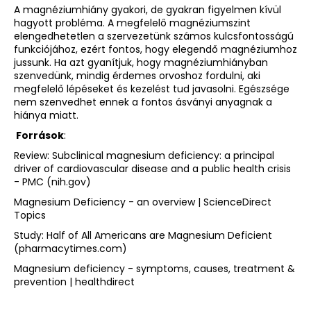
A magnéziumhiány gyakori, de gyakran figyelmen kívül
hagyott probléma. A megfelelő magnéziumszint
elengedhetetlen a szervezetünk számos kulcsfontosságú
funkciójához, ezért fontos, hogy elegendő magnéziumhoz
jussunk. Ha azt gyanítjuk, hogy magnéziumhiányban
szenvedünk, mindig érdemes orvoshoz fordulni, aki
megfelelő lépéseket és kezelést tud javasolni. Egészsége
nem szenvedhet ennek a fontos ásványi anyagnak a
hiánya miatt.
Források
:
Review: Subclinical magnesium deficiency: a principal
driver of cardiovascular disease and a public health crisis
- PMC (nih.gov)
Magnesium Deficiency - an overview | ScienceDirect
Topics
Study: Half of All Americans are Magnesium Deficient
(pharmacytimes.com)
Magnesium deficiency - symptoms, causes, treatment &
prevention | healthdirect