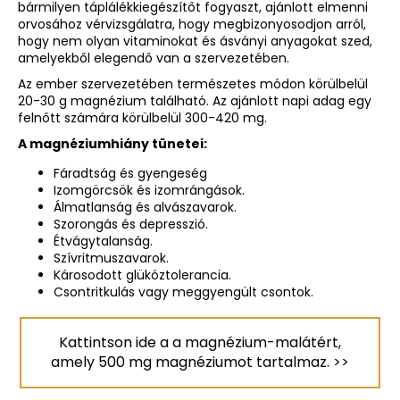
bármilyen táplálékkiegészítőt fogyaszt, ajánlott elmenni
orvosához vérvizsgálatra, hogy megbizonyosodjon arról,
hogy nem olyan vitaminokat és ásványi anyagokat szed,
amelyekből elegendő van a szervezetében.
Az ember szervezetében természetes módon körülbelül
20-30 g magnézium található. Az ajánlott napi adag egy
felnőtt számára körülbelül 300-420 mg.
A magnéziumhiány tünetei:
Fáradtság és gyengeség
Izomgörcsök és izomrángások.
Álmatlanság és alvászavarok.
Szorongás és depresszió.
Étvágytalanság.
Szívritmuszavarok.
Károsodott glükóztolerancia.
Csontritkulás vagy meggyengült csontok.
Kattintson ide a a magnézium-malátért,
amely 500 mg magnéziumot tartalmaz. >>