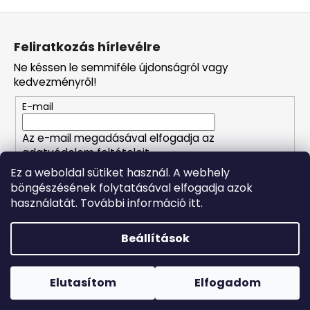
L
á
Feliratkozás hírlevélre
b
Ne késsen le semmiféle újdonságról vagy
l
kedvezményről!
é
E-mail
c
Az e-mail megadásával elfogadja az
adatvédelem feltételeit.
Ez a weboldal sütiket használ. A webhely
böngészésének folytatásával elfogadja azok
FELIRATKOZÁS
használatát. További információ itt.
Beállítások
Shoptet készítette
Forró napokon nem javasoljuk a csomagautomatákba
történő kézbesítést. A magas hőmérsékletre érzékeny
Copyright 2026
Naturalzen
. Minden jog fenntartva.
Süti
termékek átvételkor nem biztos, hogy optimális állapotban
Elutasítom
Elfogadom
beállítások szerkesztése
lesznek.