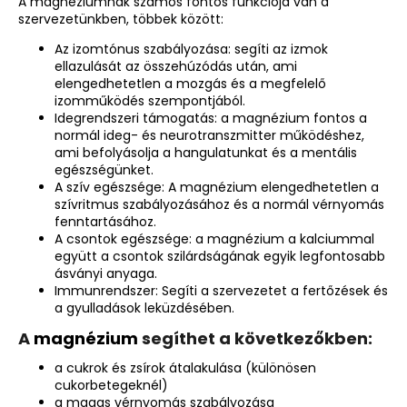
A magnéziumnak számos fontos funkciója van a
DOBOZ
szervezetünkben, többek között:
NÉLKÜL
(A87-
Az izomtónus szabályozása: segíti az izmok
1)
ellazulását az összehúzódás után, ami
45
elengedhetetlen a mozgás és a megfelelő
880
izomműködés szempontjából.
Ft
Idegrendszeri támogatás: a magnézium fontos a
Korábbi:
normál ideg- és neurotranszmitter működéshez,
65
ami befolyásolja a hangulatunkat és a mentális
980
egészségünket.
Ft
A szív egészsége: A magnézium elengedhetetlen a
szívritmus szabályozásához és a
normál vérnyomás
fenntartásához
.
A csontok egészsége: a magnézium a kalciummal
együtt a csontok szilárdságának egyik legfontosabb
ásványi anyaga.
Immunrendszer: Segíti a szervezetet a fertőzések és
a gyulladások leküzdésében.
A
magnézium
segíthet a következőkben:
a cukrok és zsírok átalakulása (különösen
cukorbetegeknél)
a magas vérnyomás szabályozása