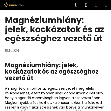
K
Ugrás
Keresés
Kosá
M
Bejelent
a
o
fő
Vissza
Vissza
s
tartalomhoz
Magnéziumhiány:
á
M
jelek, kockázatok és az
r
i
egészséghez vezető út
t
k
15.1.2024
e
r
Magnéziumhiány: jelek,
e
kockázatok és az egészséghez
s
vezető út
?
A magnézium fontos az egész szervezet megfelelő
működéséhez, ezért mindenkinek gondoskodnia kell arról,
hogy elegendő mennyiségben legyen a szervezetében.
Megkönnyebbülést hozhat, különösen akkor, ha fokozott
KERESÉS
szellemi vagy fizikai stressznek van kitéve a munkahelyén