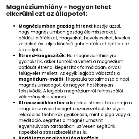
Magnéziumhiány - hogyan lehet
elkerülni ezt az állapotot:
Magnéziumban gazdag étrend
: Kezdje azzal,
hogy magnéziumban gazdag élelmiszereket,
például dióféléket, magvakat, hüvelyeseket, leveles
zöldeket és teljes kiőrlésű gabonaféléket épít be az
étrendjébe.
Étrend-kiegészítők
: Ha magnéziumhiányra
gyanakszik, akkor fontolóra veheti a magnézium
pótlását étrend-kiegészítők formájában, orvosi
felügyelet mellett. Az egyik legjobb választás a
magnézium-malát
. 1 kapszula tartalmazza a
napi
magnéziumadagot
, és nagyon hatékonyan
felszívódik. A
legjobb magnéziumról felhasználói
vélemények
is vannak.
Stresszcsökkentés: a
krónikus stressz fokozhatja a
magnéziumveszteséget a szervezetből. Az olyan
relaxációs technikák gyakorlása, mint a jóga vagy a
meditáció, segíthet a magnéziumszint
egyensúlyban tartásában. Szívesen segítünk
tippekkel a
stresszkezeléshez
is.
Korlátozza az alkohol és a koffein