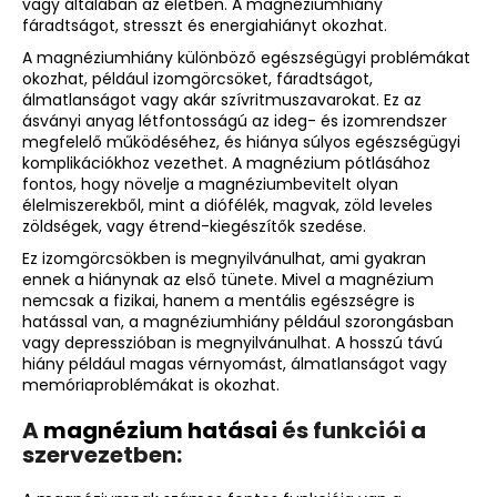
vagy általában az életben. A magnéziumhiány
fáradtságot, stresszt és energiahiányt okozhat.
A magnéziumhiány különböző egészségügyi problémákat
A
okozhat, például izomgörcsöket, fáradtságot,
j
álmatlanságot vagy akár szívritmuszavarokat. Ez az
á
ásványi anyag létfontosságú az ideg- és izomrendszer
n
megfelelő működéséhez, és hiánya súlyos egészségügyi
l
komplikációkhoz vezethet. A magnézium pótlásához
j
fontos, hogy növelje a magnéziumbevitelt olyan
élelmiszerekből, mint a diófélék, magvak, zöld leveles
u
zöldségek, vagy étrend-kiegészítők szedése.
k
Ez izomgörcsökben is megnyilvánulhat, ami gyakran
ennek a hiánynak az első tünete. Mivel a magnézium
ANGELCARE
nemcsak a fizikai, hanem a mentális egészségre is
AC25
hatással van, a magnéziumhiány például szorongásban
LÉGZÉSFIGYELŐ
vagy depresszióban is megnyilvánulhat. A hosszú távú
ÉS
hiány például magas vérnyomást, álmatlanságot vagy
VIDEÓS
memóriaproblémákat is okozhat.
BABAŐRZŐ
-
A
magnézium hatásai
és funkciói a
B-
KATEGÓRIÁS
szervezetben:
TERMÉK
-