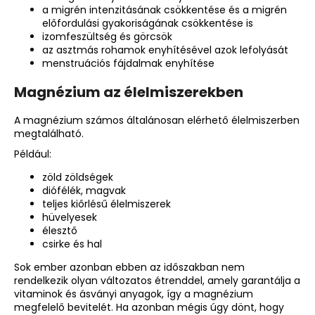
a migrén intenzitásának csökkentése és a migrén
előfordulási gyakoriságának csökkentése is
izomfeszültség és görcsök
az asztmás rohamok enyhítésével azok lefolyását
menstruációs fájdalmak enyhítése
Magnézium az élelmiszerekben
A
magnézium
számos általánosan elérhető élelmiszerben
megtalálható.
Például:
zöld zöldségek
diófélék, magvak
teljes kiőrlésű élelmiszerek
hüvelyesek
élesztő
csirke és hal
Sok ember azonban ebben az időszakban nem
rendelkezik olyan változatos étrenddel, amely garantálja a
vitaminok és ásványi anyagok, így a magnézium
megfelelő bevitelét. Ha azonban mégis úgy dönt, hogy